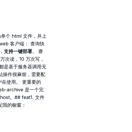
个 html 文件，并上
eb 客户端： 查询快
桶，
支持一键部署
。 赛
0 万次读，10 万次写，
ox，都是基于服务器调用无
网站操作很麻烦，需要配
用户在使用。 更重要的
rchive 是一个完
。## feat1. 文件
适配我的橱窗：