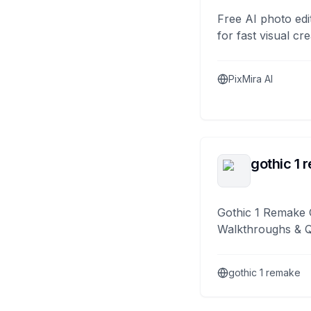
Free AI photo edi
for fast visual cre
PixMira AI
gothic 1 
Gothic 1 Remake 
Walkthroughs & 
gothic 1 remake