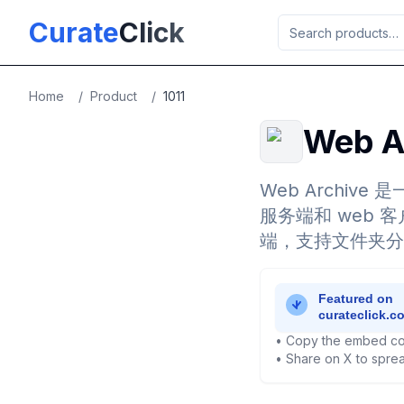
Skip to main content
Curate
Click
Home
/
Product
/
1011
Web A
Web Archiv
服务端和 web 
端，支持文件夹分
• Copy the embed co
• Share on X to sprea