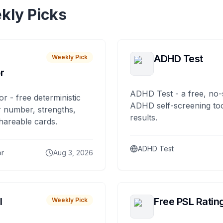
kly Picks
ADHD Test
Weekly Pick
r
ADHD Test - a free, no-
or - free deterministic
ADHD self-screening tool
 number, strengths,
results.
hareable cards.
ADHD Test
or
Aug 3, 2026
I
Free PSL Ratin
Weekly Pick