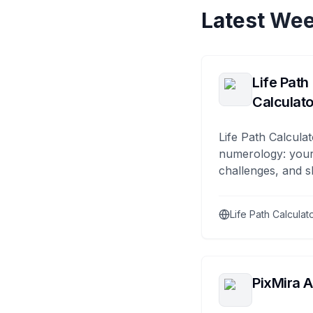
Latest Wee
Life Path
Calculato
Life Path Calculat
numerology: your
challenges, and s
Life Path Calculat
PixMira A