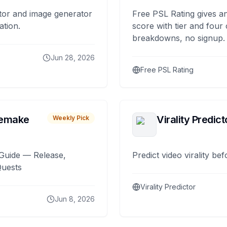
tor and image generator
Free PSL Rating gives an
ation.
score with tier and four
breakdowns, no signup.
Jun 28, 2026
Free PSL Rating
remake
Virality Predict
Weekly Pick
Guide — Release,
Predict video virality be
Quests
Virality Predictor
Jun 8, 2026