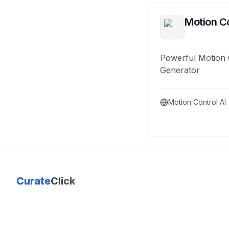
Motion Co
Powerful Motion 
Generator
Motion Control AI
Curate
Click