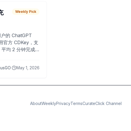
 充
Weekly Pick
O
户的 ChatGPT
用官方 CDKey，支
平均 2 分钟完成
已为超过 10,000
lusGO
May 1, 2026
About
Weekly
Privacy
Terms
CurateClick Channel