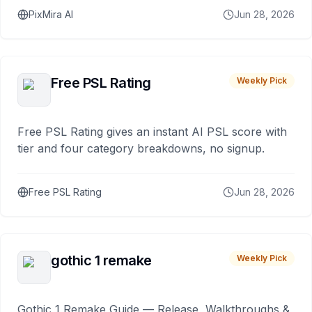
PixMira AI
Jun 28, 2026
Free PSL Rating
Weekly Pick
Free PSL Rating gives an instant AI PSL score with
tier and four category breakdowns, no signup.
Free PSL Rating
Jun 28, 2026
gothic 1 remake
Weekly Pick
Gothic 1 Remake Guide — Release, Walkthroughs &