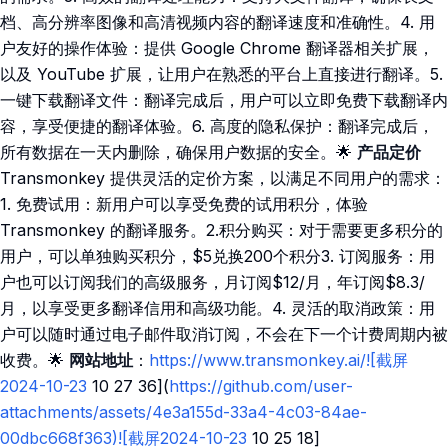
档、高分辨率图像和高清视频内容的翻译速度和准确性。4. 用
户友好的操作体验：提供 Google Chrome 翻译器相关扩展，
以及 YouTube 扩展，让用户在熟悉的平台上直接进行翻译。5.
一键下载翻译文件：翻译完成后，用户可以立即免费下载翻译内
容，享受便捷的翻译体验。6. 高度的隐私保护：翻译完成后，
所有数据在一天内删除，确保用户数据的安全。🌟
产品定价
Transmonkey 提供灵活的定价方案，以满足不同用户的需求：
1. 免费试用：新用户可以享受免费的试用积分，体验
Transmonkey 的翻译服务。2.积分购买：对于需要更多积分的
用户，可以单独购买积分，$5兑换200个积分3. 订阅服务：用
户也可以订阅我们的高级服务，月订阅$12/月，年订阅$8.3/
月，以享受更多翻译信用和高级功能。4. 灵活的取消政策：用
户可以随时通过电子邮件取消订阅，不会在下一个计费周期内被
收费。🌟
网站地址
：
https://www.transmonkey.ai/![截屏
2024-10-23
10 27 36](
https://github.com/user-
attachments/assets/4e3a155d-33a4-4c03-84ae-
00dbc668f363)![截屏2024-10-23
10 25 18]