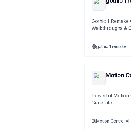
gothic 1 
Gothic 1 Remake 
Walkthroughs & 
gothic 1 remake
Motion Co
Powerful Motion 
Generator
Motion Control AI