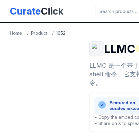
Skip to main content
Curate
Click
Home
/
Product
/
1052
LLMC
LLMC 是一个
shell 命令
令。
• Copy the embed co
• Share on X to sprea