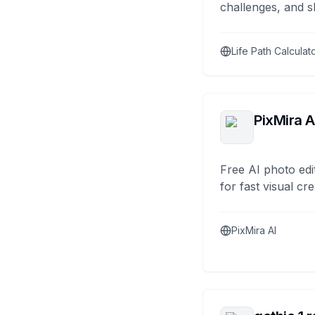
challenges, and s
Life Path Calculat
PixMira A
Free AI photo edi
for fast visual cre
PixMira AI