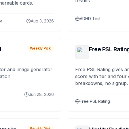
results.
hareable cards.
ADHD Test
or
Aug 3, 2026
I
Free PSL Ratin
Weekly Pick
tor and image generator
Free PSL Rating gives an
ation.
score with tier and four
breakdowns, no signup.
Jun 28, 2026
Free PSL Rating
Weekly Pick