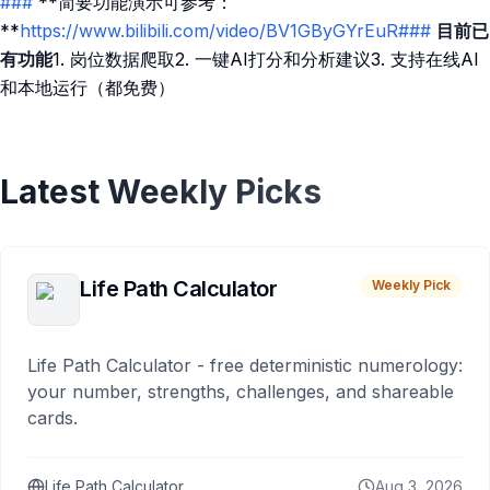
###
**简要功能演示可参考：
**
https://www.bilibili.com/video/BV1GByGYrEuR###
目前已
有功能
1. 岗位数据爬取2. 一键AI打分和分析建议3. 支持在线AI
和本地运行（都免费）
Latest Weekly Picks
Life Path Calculator
Weekly Pick
Life Path Calculator - free deterministic numerology:
your number, strengths, challenges, and shareable
cards.
Life Path Calculator
Aug 3, 2026