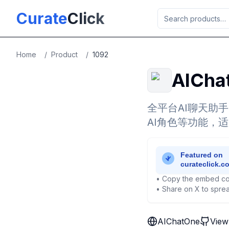
Skip to main content
Curate
Click
Home
/
Product
/
1092
AICha
全平台AI聊天助
AI角色等功能，
• Copy the embed co
• Share on X to sprea
AIChatOne
View