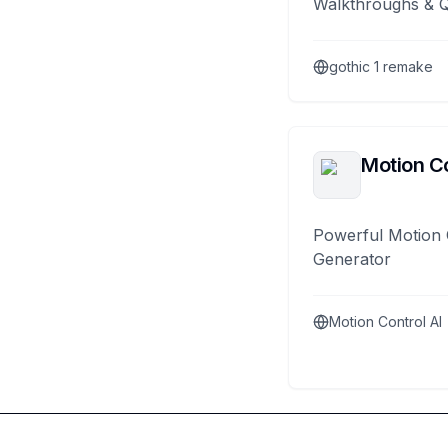
Walkthroughs & 
gothic 1 remake
Motion Co
Powerful Motion 
Generator
Motion Control AI