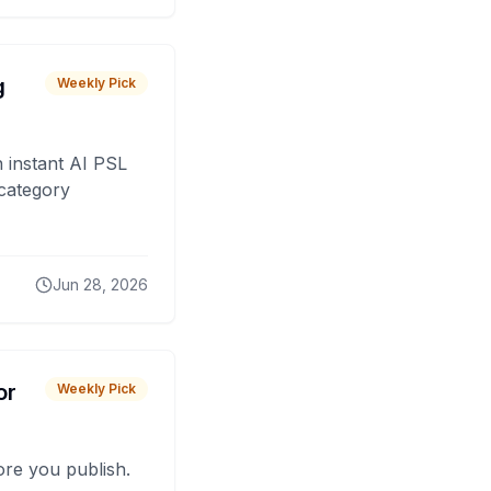
g
Weekly Pick
 instant AI PSL
 category
Jun 28, 2026
or
Weekly Pick
fore you publish.