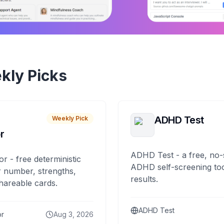
kly Picks
ADHD Test
Weekly Pick
r
ADHD Test - a free, no-
or - free deterministic
ADHD self-screening tool
 number, strengths,
results.
hareable cards.
ADHD Test
or
Aug 3, 2026