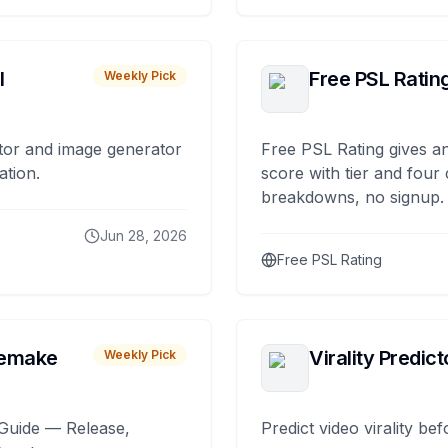
I
Free PSL Ratin
Weekly Pick
tor and image generator
Free PSL Rating gives an
ation.
score with tier and four
breakdowns, no signup.
Jun 28, 2026
Free PSL Rating
remake
Virality Predict
Weekly Pick
Guide — Release,
Predict video virality be