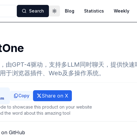
Search
Blog
Statistics
Weekly
Toggle theme
tOne
手，由GPT-4驱动，支持多LLM同时聊天，提供快
适用于浏览器插件、Web及多操作系统。
Share on X
Copy
de to showcase this product on your website
d the word about this amazing tool
 on GitHub