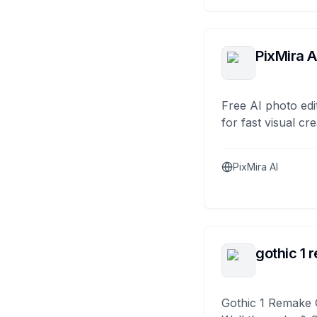
PixMira A
Free AI photo edi
for fast visual cre
PixMira AI
gothic 1 
Gothic 1 Remake 