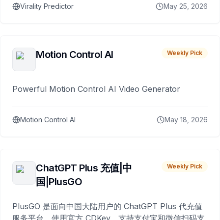
Virality Predictor
May 25, 2026
Motion Control AI
Weekly Pick
Powerful Motion Control AI Video Generator
Motion Control AI
May 18, 2026
ChatGPT Plus 充值|中
Weekly Pick
国|PlusGO
PlusGO 是面向中国大陆用户的 ChatGPT Plus 代充值
服务平台。使用官方 CDKey，支持支付宝和微信扫码支