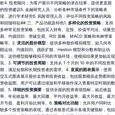
析4. 投资顾问：为客户展示不同策略的潜在结果，提供更直观
的投资建议5. 金融研究人员：分析各种市场条件下的策略表
现，进行学术研究6. 风险管理人员：评估不同投资策略的风险
和回报特征## 三、产品功能及特色1.
多样化的投资策略
：支持
多种常见投资策略，包括买入持有、定投、价值平均法、动量交
易、均值回归、突破交易、RSI 策略、MACD 策略和布林带策
略等。2.
灵活的股价模型
：提供多种股价模拟模型，如几何布
朗运动、均值回归、跳跃扩散、Heston 模型和分数布朗运动
等。这些模型能够模拟不同的市场环境，使模拟结果更加贴近现
实。3.
可调节的投资周期
：支持从 1 个月到 10 年的不同投资周
期，满足短期和长期投资者的需求。4.
直观的图表展示
：使用
交互式图表展示股价走势和投资收益，包括股票模拟走势图和投
资收益图。用户可以通过缩放和平移操作深入查看特定时期的数
据。5.
详细的投资摘要
：提供全面的投资表现指标，如总收益
率、年化收益率、最大回撤、平均月收益率、最大月收益、最大
月亏损、盈利月份比例等。6.
策略对比功能
：允许用户同时比
较多个投资策略的表现。通过表格形式展示各项关键指标，包括