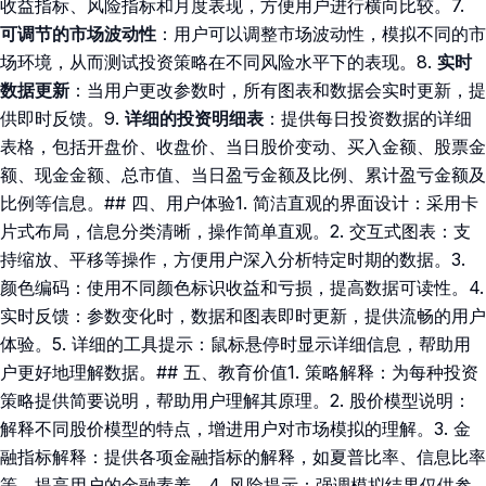
收益指标、风险指标和月度表现，方便用户进行横向比较。7.
可调节的市场波动性
：用户可以调整市场波动性，模拟不同的市
场环境，从而测试投资策略在不同风险水平下的表现。8.
实时
数据更新
：当用户更改参数时，所有图表和数据会实时更新，提
供即时反馈。9.
详细的投资明细表
：提供每日投资数据的详细
表格，包括开盘价、收盘价、当日股价变动、买入金额、股票金
额、现金金额、总市值、当日盈亏金额及比例、累计盈亏金额及
比例等信息。## 四、用户体验1. 简洁直观的界面设计：采用卡
片式布局，信息分类清晰，操作简单直观。2. 交互式图表：支
持缩放、平移等操作，方便用户深入分析特定时期的数据。3.
颜色编码：使用不同颜色标识收益和亏损，提高数据可读性。4.
实时反馈：参数变化时，数据和图表即时更新，提供流畅的用户
体验。5. 详细的工具提示：鼠标悬停时显示详细信息，帮助用
户更好地理解数据。## 五、教育价值1. 策略解释：为每种投资
策略提供简要说明，帮助用户理解其原理。2. 股价模型说明：
解释不同股价模型的特点，增进用户对市场模拟的理解。3. 金
融指标解释：提供各项金融指标的解释，如夏普比率、信息比率
等，提高用户的金融素养。4. 风险提示：强调模拟结果仅供参