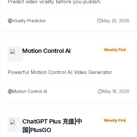
Predict video virality before you publish.
Virality Predictor
May 25, 2026
Motion Control AI
Weekly Pick
Powerful Motion Control AI Video Generator
Motion Control AI
May 18, 2026
ChatGPT Plus 充值|中
Weekly Pick
国|PlusGO