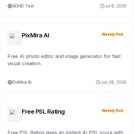
ADHD Test
Jul 8, 2026
PixMira AI
Weekly Pick
Free AI photo editor and image generator for fast
visual creation.
PixMira AI
Jun 28, 2026
Free PSL Rating
Weekly Pick
Free PSL Rating gives an instant AI PSL score with