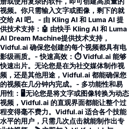
册或使用复杂的软件，即可创建高质量的
视频。你只需输入文字或图像，剩下的就
交给 AI 吧。- 由 Kling AI 和 Luma AI 提
供技术支持：🤖 由快手 Kling AI 和 Luma
AI Dream Machine提供技术支持，
Vidful.ai 确保您创建的每个视频都具有电
影级画质。- 快速高效：⏱️ Vidful.ai 能够
快速出片。无论您是在为社交媒体制作视
频，还是其他用途，Vidful.ai 都能确保您
的视频在几分钟内完成。- 多功能性和易
用性：🖥️无论您是将文字或图像转换为动态
视频，Vidful.ai 的直观界面都能让整个过
程变得毫不费力。Vidful.ai 适合各个技能
水平的用户，只需几次点击就能制作出专