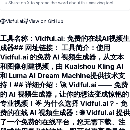
• Share on X to spread the word about this amazing tool
Vidful.ai
View on GitHub
工具名称：Vidful.ai: 免费的在线AI视频生
成器## 网址链接： 工具简介：使用
Vidful.ai 的免费 AI 视频生成器，从文本
和图像创建视频，由 Kuaishou Kling AI
和 Luma AI Dream Machine提供技术支
持！## 详细介绍：🚀 Vidful.ai —— 免费
的 AI 视频生成器，让你的想法变成惊艳的
专业视频！🌟 为什么选择 Vidful.ai？- 免
费的在线 AI 视频生成器：🌐 Vidful.ai 提供
了一个免费的在线平台，您无需下载、注