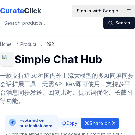
Skip to main content
Curate
Click
Sign in with Google
Op
Search
Home
/
Product
/
1292
Simple Chat Hub
一款支持近30种国内外主流大模型的多AI同屏同步
会话扩展工具，无需API key即可使用，支持多平
台消息同步发送、回复比对、提示词优化、长截图
等功能。
Share on X
Copy
• Copy the embed code to showcase this product on your