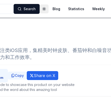
Search
Blog
Statistics
Weekly
Toggle theme
注类iOS应用，集精美时钟皮肤、番茄钟和白噪音
力和工作效率。
Share on X
Copy
de to showcase this product on your website
d the word about this amazing tool