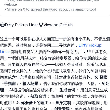
website
• Share on X to spread the word about this amazing tool
Dirty Pickup Lines
View on GitHub
这是一个可以帮你在撩人方面更进一步的有趣小工具。不管是酒
吧偶遇、派对热聊，还是在网上上寻找邂逅，
Dirty Pickup
Lines
都能用搞笑又大胆的台词助你一臂之力。🔍 **工具怎么
用：**我们用AI技术，结合你的特定场景，给你专属的撩人金
句。只要输入你所在的活动——比如万圣节派对、音乐节现场，
遇到了什么样的人，他的什么特点很吸引人，我们的AI就能瞬
间生成六句充满幽默感的台词，让对话变得轻松有趣。🛠
轻松
上手指南：
-
输入场景：
告诉我们你现在的场景、人物。-
AI处
理：
AI根据你的描述分析需求。-
生成台词：
用创意算法生成
六句独特台词。-
获取台词：
简单明了的文本格式，方便你随
时使用！🎉
你会爱上的理由：
-
量身定制：
摆脱陈词滥调，用
心打造专属于你的幽默金句。-
创意无限：
每次都有新鲜感，