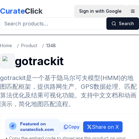
Skip to main content
Curate
Click
Sign in with Google
Op
Search
Home
/
Product
/
1348
gotrackit
gotrackit是一个基于隐马尔可夫模型(HMM)的地
图匹配框架，提供路网生产、GPS数据处理、匹配
算法优化及结果可视化功能。支持中文文档和动画
演示，简化地图匹配流程。
Share on X
Copy
• Copy the embed code to showcase this product on your