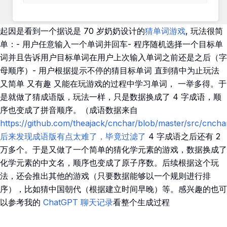
起因是看到一个据说是 70 岁奶奶设计的
猜单词游戏
, 玩法很简
单：- 用户任意输入一个单词并回车- 程序随机选择一个目标单
词并且告诉用户目标单词在用户上次输入单词之前还是之后（字
母顺序）- 用户根据提示不停的猜目标单词 直到猜中为止玩法
又简单 又有趣 又能在玩游戏的过程中学习单词， 一举多得。于
是就做了猜成语版，玩法一样，只是数据换成了 4 字成语，顺
序也变成了拼音顺序。（成语数据来自
https://github.com/theajack/cnchar/blob/master/src/cnchar/
后来发现成语版有点太难了，毕竟过滤了
4 字成语之后还有 2
万多个。于是又做了一个简单的猜化学元素的游戏，数据换成了
化学元素的中文名，顺序也变成了原子序数。后续根据这个玩
法，还会推出其他的游戏（只要数据能够以一个规则进行排
序），比如猜中国朝代（根据建立时间早晚）等。感兴趣的也可
以参考我的
ChatGPT 聊天记录
看整个生成过程