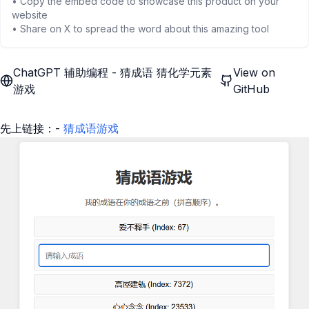
• Copy the embed code to showcase this product on your
website
• Share on X to spread the word about this amazing tool
ChatGPT 辅助编程 - 猜成语 猜化学元素
View on
游戏
GitHub
先上链接：-
猜成语游戏