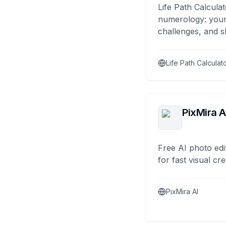
Life Path Calculat
numerology: your
challenges, and s
Life Path Calculat
PixMira A
Free AI photo edi
for fast visual cre
PixMira AI