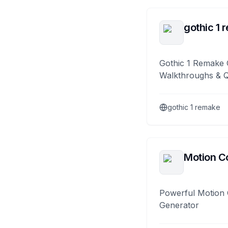
gothic 1 
Gothic 1 Remake 
Walkthroughs & 
gothic 1 remake
Motion Co
Powerful Motion 
Generator