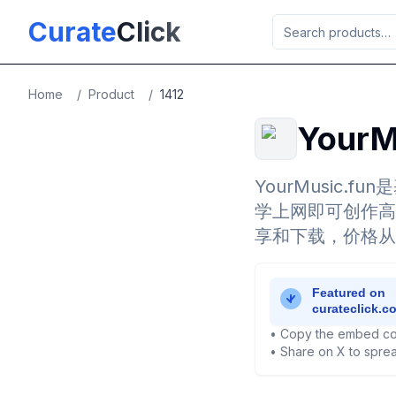
Skip to main content
Curate
Click
Home
/
Product
/
1412
YourM
YourMusic.
学上网即可创作高
享和下载，价格从
• Copy the embed co
• Share on X to sprea