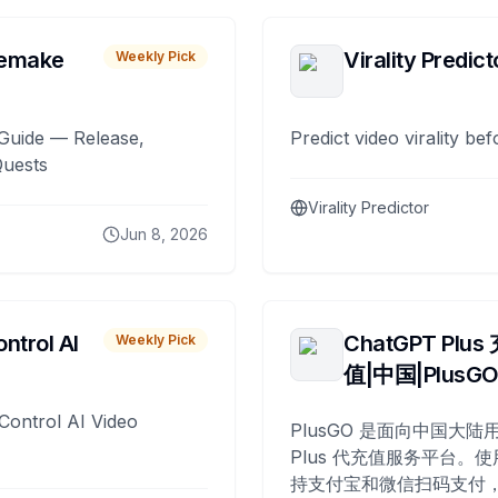
remake
Virality Predict
Weekly Pick
Guide — Release,
Predict video virality be
Quests
Virality Predictor
Jun 8, 2026
ntrol AI
ChatGPT Plus
Weekly Pick
值|中国|PlusG
Control AI Video
PlusGO 是面向中国大陆用
Plus 代充值服务平台。使
持支付宝和微信扫码支付，