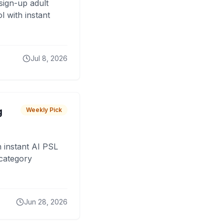
sign-up adult
 with instant
Jul 8, 2026
g
Weekly Pick
 instant AI PSL
 category
Jun 28, 2026