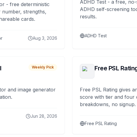
ADHD Test - a free, no-
or - free deterministic
ADHD self-screening tool
 number, strengths,
results.
hareable cards.
ADHD Test
or
Aug 3, 2026
I
Free PSL Ratin
Weekly Pick
tor and image generator
Free PSL Rating gives an
ation.
score with tier and four
breakdowns, no signup.
Jun 28, 2026
Free PSL Rating