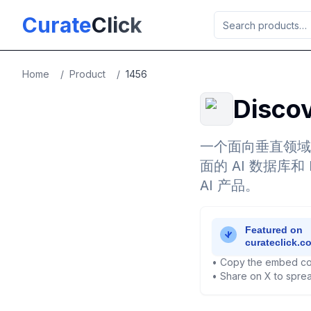
Skip to main content
Curate
Click
Home
/
Product
/
1456
Disco
一个面向垂直领域知
面的 AI 数据库
AI 产品。
• Copy the embed co
• Share on X to sprea