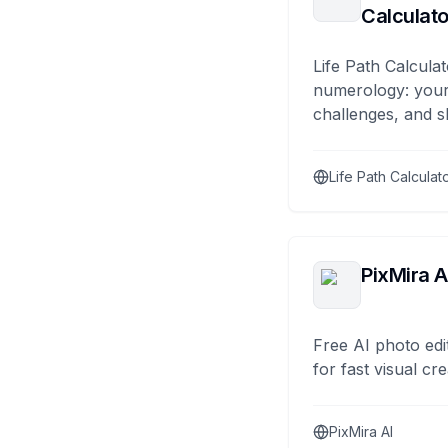
Calculato
Life Path Calculat
numerology: your
challenges, and s
Life Path Calculat
PixMira A
Free AI photo edi
for fast visual cre
PixMira AI