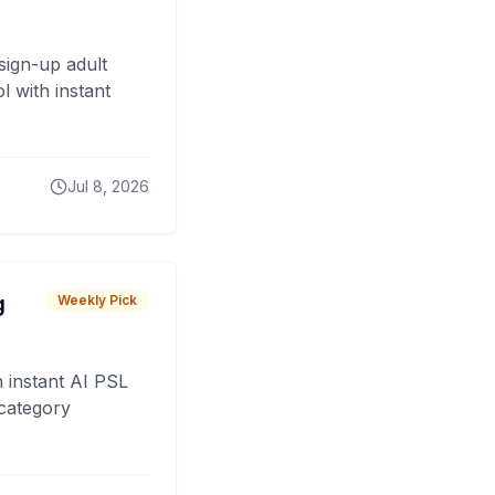
sign-up adult
 with instant
Jul 8, 2026
g
Weekly Pick
 instant AI PSL
 category