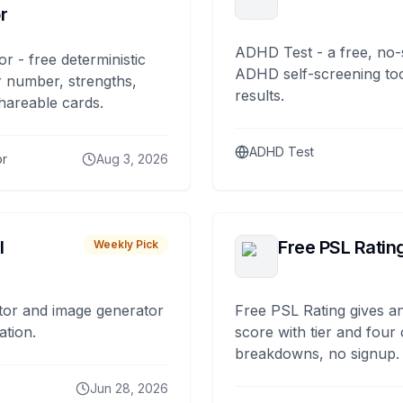
r
ADHD Test - a free, no-
or - free deterministic
ADHD self-screening tool
 number, strengths,
results.
hareable cards.
ADHD Test
or
Aug 3, 2026
I
Free PSL Ratin
Weekly Pick
tor and image generator
Free PSL Rating gives an
ation.
score with tier and four
breakdowns, no signup.
Jun 28, 2026