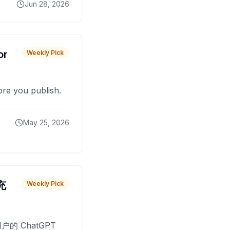
Jun 28, 2026
or
Weekly Pick
fore you publish.
May 25, 2026
 充
Weekly Pick
O
户的 ChatGPT