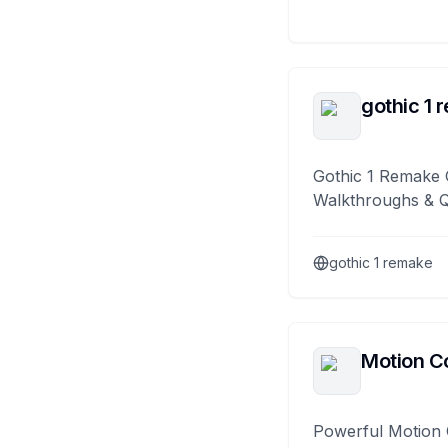
gothic 1 
Gothic 1 Remake 
Walkthroughs & 
gothic 1 remake
Motion Co
Powerful Motion 