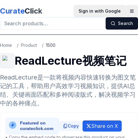
Skip to main content
Curate
Click
Sign in with Google
Op
Search
Home
/
Product
/
1500
ReadLecture视频笔记
ReadLecture是一款将视频内容快速转换为图文笔
记的工具，帮助用户高效学习视频知识，提供AI总
结、关键画面匹配和多种阅读版式，解决视频学习
中的各种痛点。
Share on X
Copy
• Copy the embed code to showcase this product on your