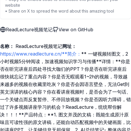
website
• Share on X to spread the word about this amazing tool
ReadLecture视频笔记
View on GitHub
名称：
ReadLecture视频笔记
网址：
https://www.readlecture.cn/**简介：
** 一键视频转图文，2
小时视频5分钟阅读，加速视频知识学习与传播**详情：**你是
否在听完讲座后四处寻找大咖们的PPT？你是否在听完讲座后
很快就忘记了重点内容？你是否无暇观看1~2h的视频，导致越
来越多的视频在收藏里吃灰？你是否会因语言壁垒，无法Get到
英文演讲的核心内容？你在看讲座视频时，是否会为了一句话、
一个关键点而反复暂停、不停回放视频？你是否因听力障碍，错
过了许多视频讲座学习的机会？ReadLecture，统统帮你解
决！！！**产品特点：**1. 图文并茂的文稿：既能生成原汁原
味且可读性强的原文讲稿，还能自动匹配视频中的关键画面，比
如讲座PPT，让关键信息无损保留。2. AI总结笔记- 整体内容总