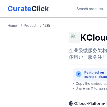
Skip to main content
Curate
Click
Home
/
Product
/
1535
KClo
企业级微服务架构的I
多租户、服务注册
• Copy the embed co
• Share on X to sprea
KCloud-Platfo