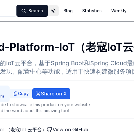
Search
Blog
Statistics
Weekly
Toggle theme
ud-Platform-IoT（老寇Io
oT云平台，基于Spring Boot和Spring Clo
发现、配置中心等功能，适用于快速构建微服务项
Share on X
Copy
de to showcase this product on your website
d the word about this amazing tool
rm-IoT（老寇IoT云平台）
View on GitHub