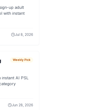
sign-up adult
 with instant
Jul 8, 2026
g
Weekly Pick
 instant AI PSL
 category
Jun 28, 2026