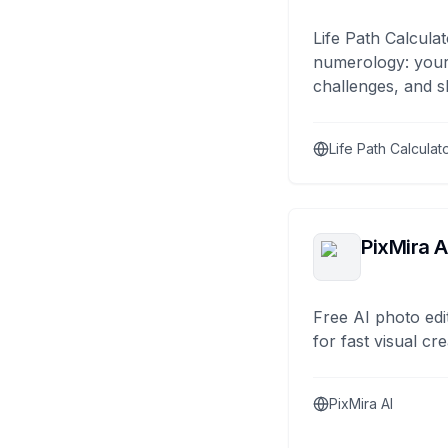
Life Path Calculat
numerology: your
challenges, and s
Life Path Calculat
PixMira A
Free AI photo edi
for fast visual cre
PixMira AI