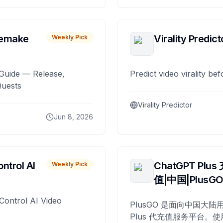
remake
Virality Predict
Weekly Pick
Guide — Release,
Predict video virality be
Quests
Virality Predictor
Jun 8, 2026
ntrol AI
ChatGPT Plus
Weekly Pick
值|中国|PlusG
Control AI Video
PlusGO 是面向中国大陆用
Plus 代充值服务平台。使