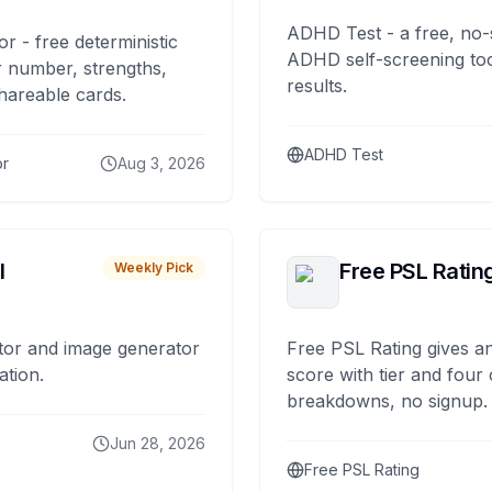
ADHD Test - a free, no-
or - free deterministic
ADHD self-screening tool
 number, strengths,
results.
hareable cards.
ADHD Test
or
Aug 3, 2026
I
Free PSL Ratin
Weekly Pick
tor and image generator
Free PSL Rating gives an
ation.
score with tier and four
breakdowns, no signup.
Jun 28, 2026
Free PSL Rating