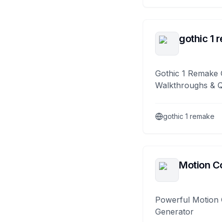
gothic 1 
Gothic 1 Remake 
Walkthroughs & 
gothic 1 remake
Motion Co
Powerful Motion 
Generator