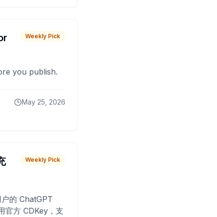
or
Weekly Pick
fore you publish.
May 25, 2026
 充
Weekly Pick
O
户的 ChatGPT
用官方 CDKey，支