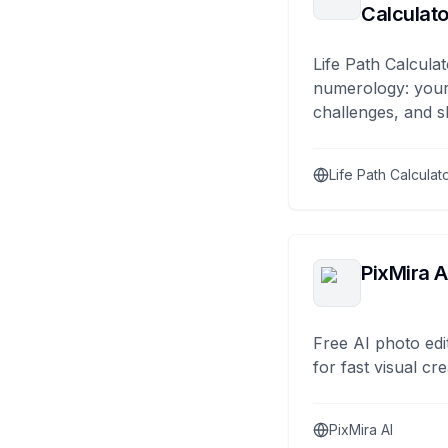
Calculato
Life Path Calculat
numerology: your
challenges, and s
Life Path Calculat
PixMira A
Free AI photo edi
for fast visual cre
PixMira AI