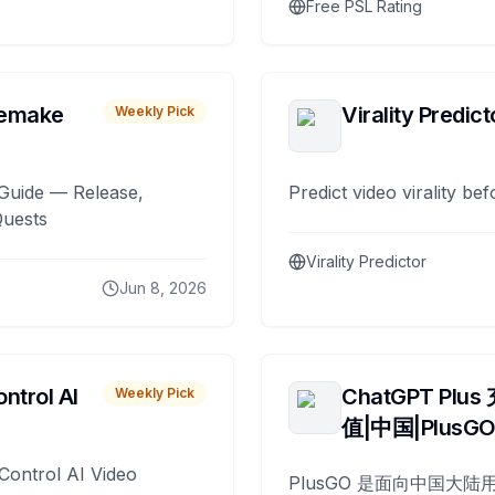
Free PSL Rating
remake
Virality Predict
Weekly Pick
Guide — Release,
Predict video virality be
Quests
Virality Predictor
Jun 8, 2026
ntrol AI
ChatGPT Plus
Weekly Pick
值|中国|PlusG
Control AI Video
PlusGO 是面向中国大陆用