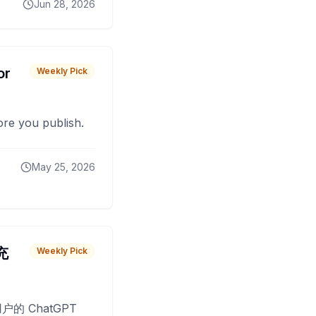
Jun 28, 2026
or
Weekly Pick
fore you publish.
May 25, 2026
 充
Weekly Pick
O
户的 ChatGPT