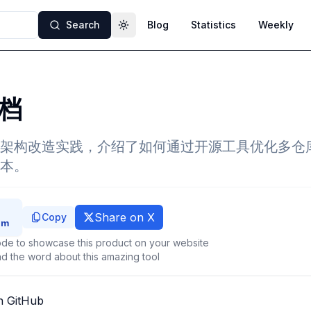
Search
Blog
Statistics
Weekly
Toggle theme
档
架构改造实践，介绍了如何通过开源工具优化多仓
本。
Share on X
Copy
de to showcase this product on your website
d the word about this amazing tool
n GitHub