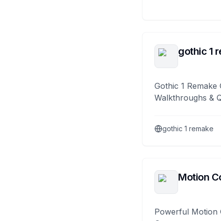
gothic 1 
Gothic 1 Remake 
Walkthroughs & 
gothic 1 remake
Motion Co
Powerful Motion 