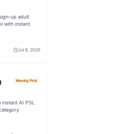
sign-up adult
 with instant
Jul 8, 2026
g
Weekly Pick
 instant AI PSL
 category