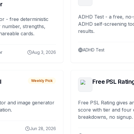
r
ADHD Test - a free, no-
or - free deterministic
ADHD self-screening tool
 number, strengths,
results.
hareable cards.
ADHD Test
or
Aug 3, 2026
I
Free PSL Ratin
Weekly Pick
tor and image generator
Free PSL Rating gives an
ation.
score with tier and four
breakdowns, no signup.
Jun 28, 2026