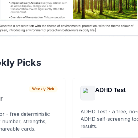
kly Picks
ADHD Test
Weekly Pick
r
ADHD Test - a free, no-
or - free deterministic
ADHD self-screening tool
 number, strengths,
results.
hareable cards.