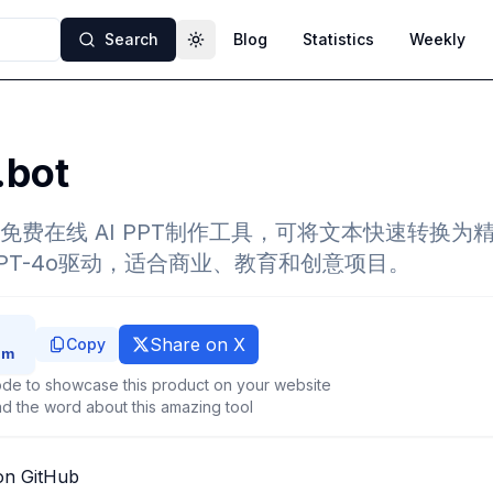
Search
Blog
Statistics
Weekly
Toggle theme
.bot
 是一款免费在线 AI PPT制作工具，可将文本快速转换
PT-4o驱动，适合商业、教育和创意项目。
Share on X
Copy
de to showcase this product on your website
d the word about this amazing tool
on GitHub