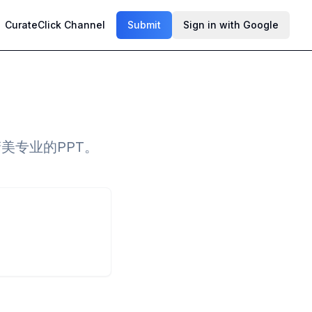
CurateClick Channel
Submit
Sign in with Google
为精美专业的PPT。