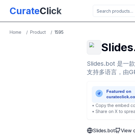
Skip to main content
Curate
Click
Home
/
Product
/
1595
Slides
Slides.bot
支持多语言，由G
• Copy the embed co
• Share on X to sprea
Slides.bot
View 