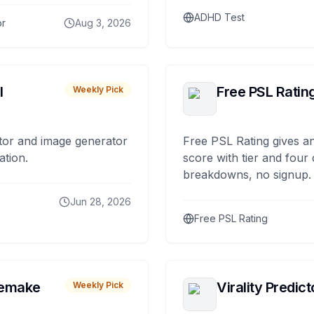
ADHD Test
or
Aug 3, 2026
I
Free PSL Ratin
Weekly Pick
tor and image generator
Free PSL Rating gives an
ation.
score with tier and four
breakdowns, no signup.
Jun 28, 2026
Free PSL Rating
remake
Virality Predict
Weekly Pick