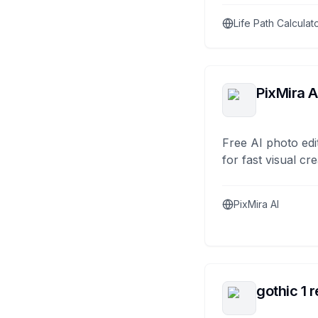
Life Path Calculat
PixMira A
Free AI photo edi
for fast visual cre
PixMira AI
gothic 1 