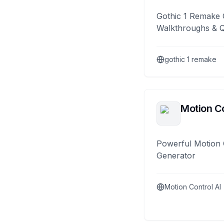
Gothic 1 Remake 
Walkthroughs & 
gothic 1 remake
Motion Co
Powerful Motion 
Generator
Motion Control AI