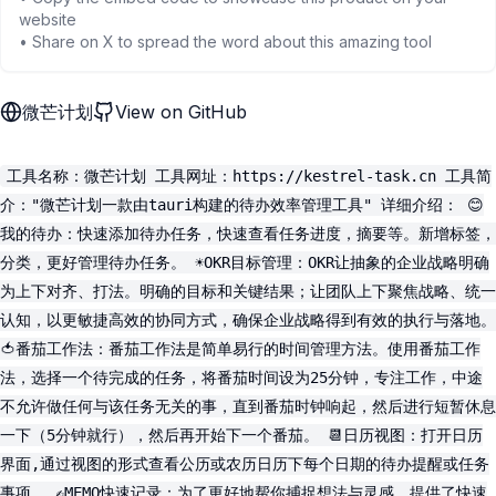
website
• Share on X to spread the word about this amazing tool
微芒计划
View on GitHub
工具名称：微芒计划 工具网址：https://kestrel-task.cn 工具简
介："微芒计划一款由tauri构建的待办效率管理工具" 详细介绍： 😊
我的待办：快速添加待办任务，快速查看任务进度，摘要等。新增标签，
分类，更好管理待办任务。 ☀️OKR目标管理：OKR让抽象的企业战略明确
为上下对齐、打法。明确的目标和关键结果；让团队上下聚焦战略、统一
认知，以更敏捷高效的协同方式，确保企业战略得到有效的执行与落地。
🍅番茄工作法：番茄工作法是简单易行的时间管理方法。使用番茄工作
法，选择一个待完成的任务，将番茄时间设为25分钟，专注工作，中途
不允许做任何与该任务无关的事，直到番茄时钟响起，然后进行短暂休息
一下（5分钟就行），然后再开始下一个番茄。 📆日历视图：打开日历
界面,通过视图的形式查看公历或农历日历下每个日期的待办提醒或任务
事项。 ✍️MEMO快速记录：为了更好地帮你捕捉想法与灵感，提供了快速