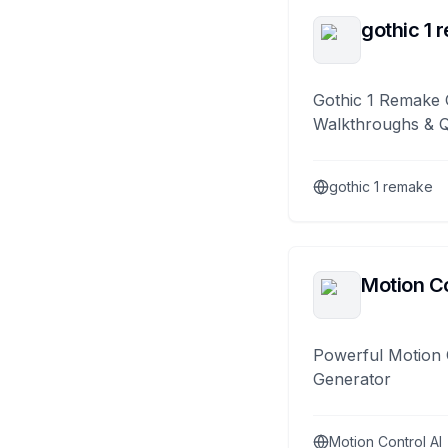
gothic 1 
Gothic 1 Remake 
Walkthroughs & 
gothic 1 remake
Motion Co
Powerful Motion 
Generator
Motion Control AI