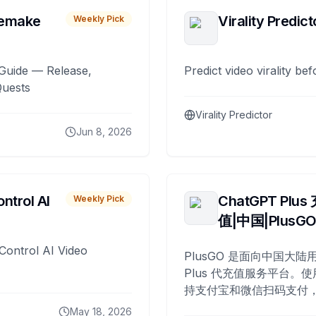
remake
Virality Predict
Weekly Pick
Guide — Release,
Predict video virality be
Quests
Virality Predictor
Jun 8, 2026
ntrol AI
ChatGPT Plus
Weekly Pick
值|中国|PlusG
Control AI Video
PlusGO 是面向中国大陆用
Plus 代充值服务平台。使
持支付宝和微信扫码支付，
Plus 开通，自 2025 年起
May 18, 2026