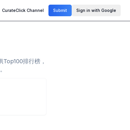
CurateClick Channel
Submit
Sign in with Google
op100排行榜，
栏。