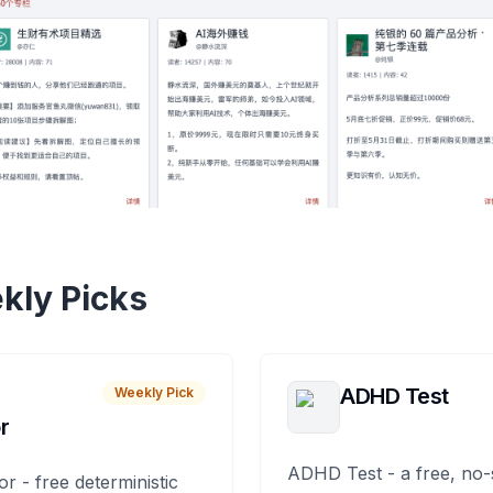
kly Picks
ADHD Test
Weekly Pick
r
ADHD Test - a free, no-
or - free deterministic