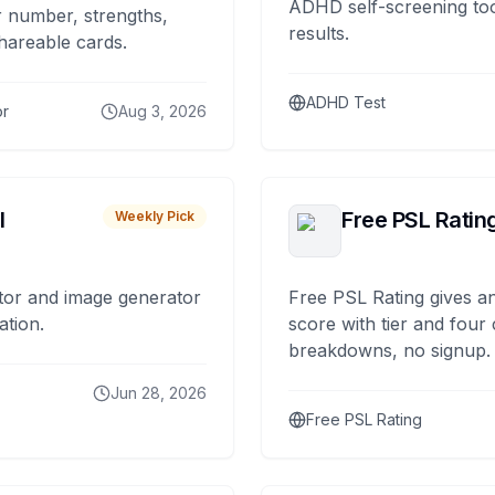
ADHD self-screening tool
 number, strengths,
results.
hareable cards.
ADHD Test
or
Aug 3, 2026
I
Free PSL Ratin
Weekly Pick
tor and image generator
Free PSL Rating gives an
ation.
score with tier and four
breakdowns, no signup.
Jun 28, 2026
Free PSL Rating