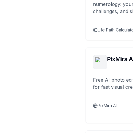
numerology: your
challenges, and s
Life Path Calculat
PixMira A
Free AI photo edi
for fast visual cre
PixMira AI