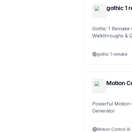
gothic 1 
Gothic 1 Remake 
Walkthroughs & 
gothic 1 remake
Motion Co
Powerful Motion 
Generator
Motion Control AI