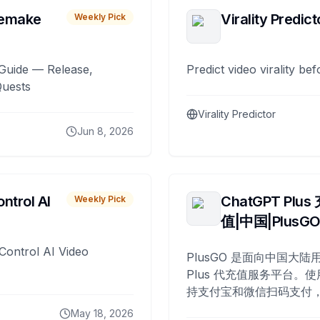
remake
Virality Predict
Weekly Pick
Guide — Release,
Predict video virality be
Quests
Virality Predictor
Jun 8, 2026
ntrol AI
ChatGPT Plus
Weekly Pick
值|中国|PlusG
Control AI Video
PlusGO 是面向中国大陆用
Plus 代充值服务平台。使
持支付宝和微信扫码支付，
Plus 开通，自 2025 年起
May 18, 2026