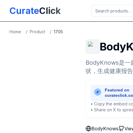
Skip to main content
Curate
Click
Home
/
Product
/
1705
Body
BodyKnow
状，生成健康报告
• Copy the embed co
• Share on X to sprea
BodyKnows
Vie