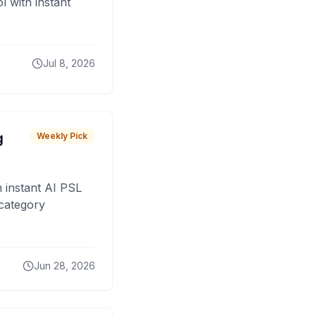
 with instant
Jul 8, 2026
g
Weekly Pick
 instant AI PSL
 category
Jun 28, 2026