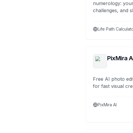
numerology: your
challenges, and s
Life Path Calculat
PixMira A
Free AI photo edi
for fast visual cre
PixMira AI