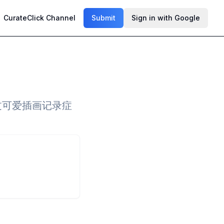
CurateClick Channel
Submit
Sign in with Google
过可爱插画记录症