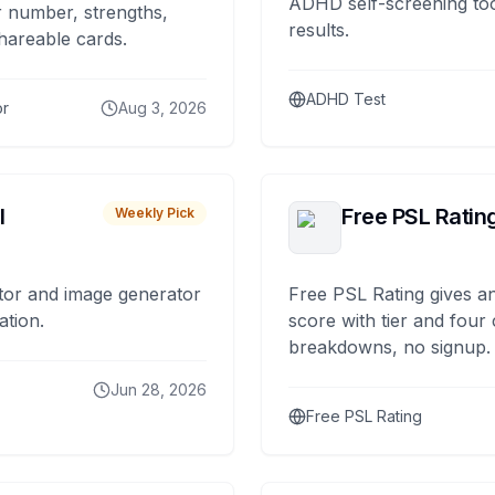
ADHD self-screening tool
 number, strengths,
results.
hareable cards.
ADHD Test
or
Aug 3, 2026
I
Free PSL Ratin
Weekly Pick
tor and image generator
Free PSL Rating gives an
ation.
score with tier and four
breakdowns, no signup.
Jun 28, 2026
Free PSL Rating