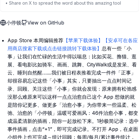
• Share on X to spread the word about this amazing tool
小停顿
View on GitHub
App Store 本周编辑推荐
【苹果下载体验】
【安卓可在各应
用商店搜索下载或点击链接跳转下载体验】
总有一些「小
事」让我们在忙碌的生活中得以喘息：比如买花、撸猫、逛
展、看电影比如骑车、画画、跳舞、CityWalk或是发呆、看
云、睡到自然醒…....我们被日程表推着完成一件件「正事」
却很容易忘记这些「小事」其实，只要抽出一点点时间记
录、回顾、关注这些「小事」你就会发现：原来拥有松弛感
没那么难原来可以这样一点点治愈自己这个 App 想做的就
是陪你记更多、做更多「治愈小事」为你带来一些温柔、松
弛、治愈的「小停顿」温暖可爱画风：46件治愈小事，都变
成温柔清新的插画，陪你一起放松下来。1秒极简记录：选中
事件插画，点击“+1”，即可完成记录。不打开 App，在桌面
小组件上也可完成～统计回顾：每周/每月/累计事件统计，