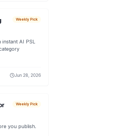
g
Weekly Pick
 instant AI PSL
 category
Jun 28, 2026
or
Weekly Pick
fore you publish.