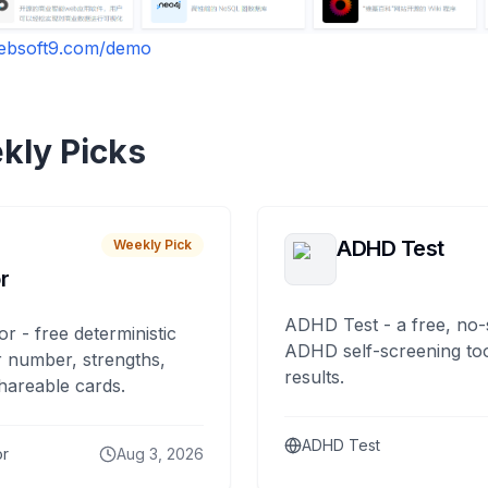
websoft9.com/demo
kly Picks
ADHD Test
Weekly Pick
r
ADHD Test - a free, no-
or - free deterministic
ADHD self-screening tool
 number, strengths,
results.
hareable cards.
ADHD Test
or
Aug 3, 2026