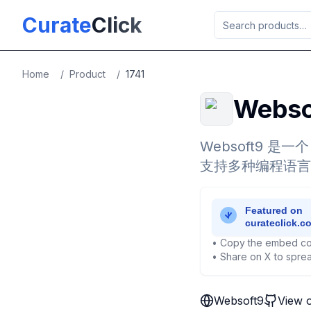
Skip to main content
Curate
Click
Home
/
Product
/
1741
Webso
Websoft9 是
支持多种编程语言
• Copy the embed co
• Share on X to sprea
Websoft9
View 