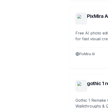
PixMira A
Free AI photo edi
for fast visual cre
PixMira AI
gothic 1 
Gothic 1 Remake 
Walkthroughs & 