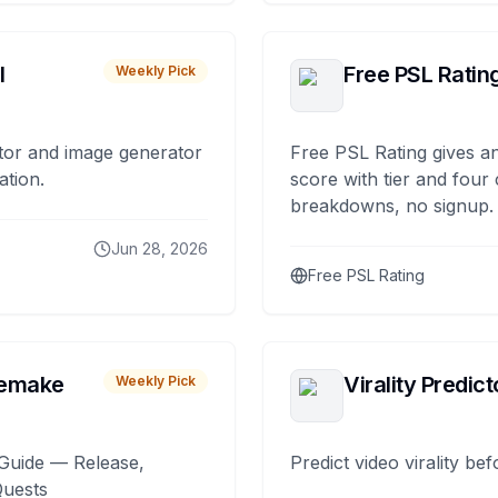
I
Free PSL Ratin
Weekly Pick
tor and image generator
Free PSL Rating gives an
ation.
score with tier and four
breakdowns, no signup.
Jun 28, 2026
Free PSL Rating
remake
Virality Predict
Weekly Pick
Guide — Release,
Predict video virality be
Quests