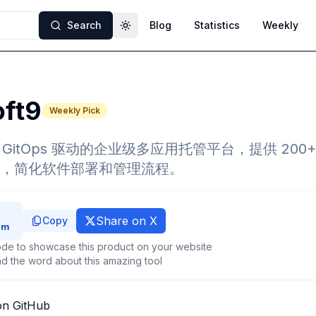
Search
Blog
Statistics
Weekly
Toggle theme
ft9
Weekly Pick
一个 GitOps 驱动的企业级多应用托管平台，提供 20
，简化软件部署和管理流程。
Share on X
Copy
de to showcase this product on your website
d the word about this amazing tool
on GitHub