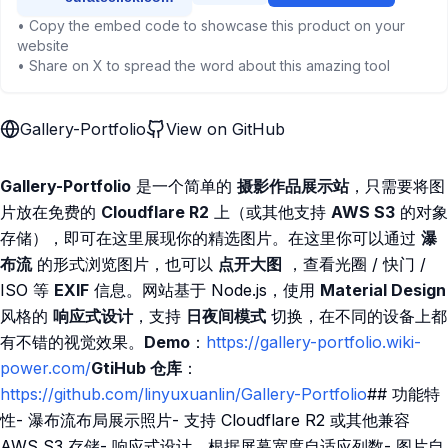
• Copy the embed code to showcase this product on your
website
• Share on X to spread the word about this amazing tool
Gallery-Portfolio
View on GitHub
Gallery-Portfolio
是一个简单的
摄影作品展示站
，只需要将图
片放在免费的
Cloudflare R2
上（或其他支持
AWS S3
的对象
存储），即可在这里展现你的精选图片。在这里你可以通过
瀑
布流
的形式浏览图片，也可以
点开大图
，查看光圈 / 快门 /
ISO 等
EXIF
信息。网站基于 Node.js，使用
Material Design
风格的
响应式设计
，支持
日夜间模式
切换，在不同的设备上都
有不错的视觉效果。
Demo
：
https://gallery-portfolio.wiki-
power.com/
GtiHub 仓库
：
https://github.com/linyuxuanlin/Gallery-Portfolio
## 功能特
性- 瀑布流布局展示照片- 支持 Cloudflare R2 或其他兼容
AWS S3 存储- 响应式设计，根据屏幕宽度自适应列数- 图片自