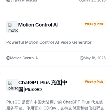
Virality Predictor
May 25, 2026
Motion Control AI
Weekly Pick
Powerful Motion Control AI Video Generator
Motion Control AI
May 18, 2026
ChatGPT Plus 充值|中
Weekly Pick
国|PlusGO
PlusGO 是面向中国大陆用户的 ChatGPT Plus 代充值
服务平台。使用官方 CDKey，支持支付宝和微信扫码支