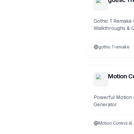
gothic 1 
Gothic 1 Remake 
Walkthroughs & 
gothic 1 remake
Motion Co
Powerful Motion 
Generator
Motion Control AI