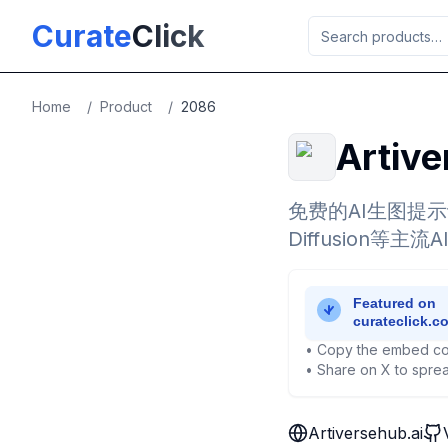
Skip to main content
Curate
Click
Home
/
Product
/
2086
Artive
免费的AI生图提示词聚
Diffusion等
• Copy the embed co
• Share on X to sprea
Artiversehub.ai