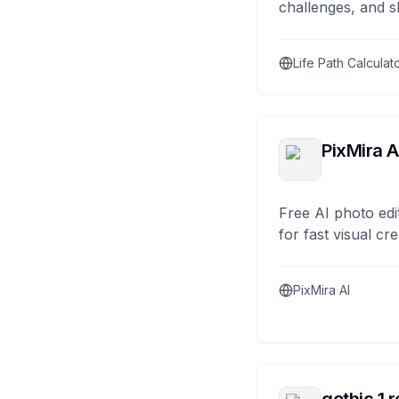
challenges, and s
Life Path Calculat
PixMira A
Free AI photo edi
for fast visual cre
PixMira AI