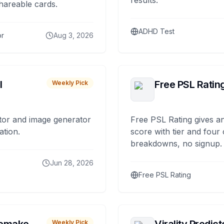
results.
hareable cards.
ADHD Test
or
Aug 3, 2026
I
Free PSL Ratin
Weekly Pick
tor and image generator
Free PSL Rating gives an
ation.
score with tier and four
breakdowns, no signup.
Jun 28, 2026
Free PSL Rating
Weekly Pick