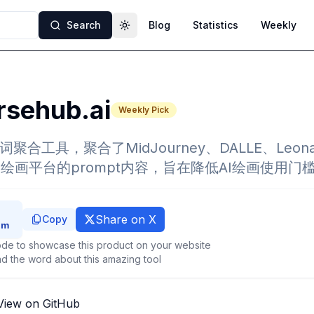
Search
Blog
Statistics
Weekly
Toggle theme
rsehub.ai
Weekly Pick
合工具，聚合了MidJourney、DALLE、Leonar
主流AI绘画平台的prompt内容，旨在降低AI绘画使用门
Share on X
Copy
de to showcase this product on your website
d the word about this amazing tool
View on GitHub