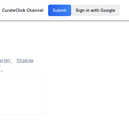
CurateClick Channel
Submit
Sign in with Google
do、Stable
槛。