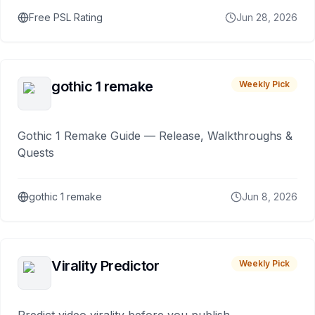
Free PSL Rating
Jun 28, 2026
gothic 1 remake
Weekly Pick
Gothic 1 Remake Guide — Release, Walkthroughs &
Quests
gothic 1 remake
Jun 8, 2026
Virality Predictor
Weekly Pick
Predict video virality before you publish.