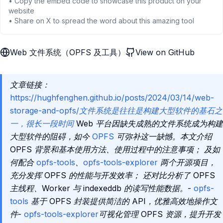
• Copy the embed code to showcase this product on your
website
• Share on X to spread the word about this amazing tool
Web 文件系统（OPFS 及工具）
View on GitHub
文章链接：
https://hughfenghen.github.io/posts/2024/03/14/web-
storage-and-opfs/文件系统是往往是构建大型软件的基石之
一，很长一段时间
Web 平台因缺失成熟的文件系统成为构建
大型软件的阻碍，如今
OPFS
可弥补这一缺憾。本文介绍
OPFS 背景和基本使用方法、使用过程中的注意事项； 及如
何配合
opfs-tools
、
opfs-tools-explorer
两个开源项目，
充分发挥 OPFS 的性能与开发效率； 还对比分析了 OPFS
主线程、Worker 与 indexeddb 的读写性能数据。-
opfs-
tools
基于 OPFS 封装提供简洁的 API，优雅高效地操作文
件-
opfs-tools-explorer
可视化管理 OPFS 资源，提升开发