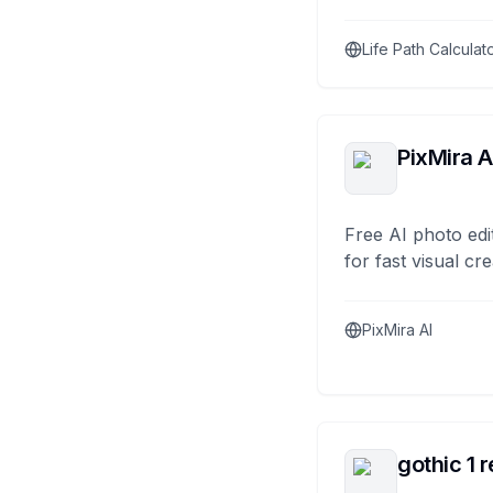
Life Path Calculat
PixMira A
Free AI photo edi
for fast visual cre
PixMira AI
gothic 1 