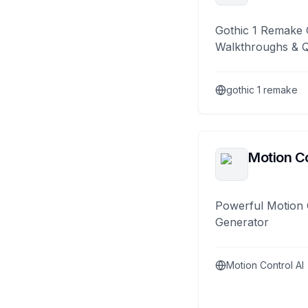
Gothic 1 Remake 
Walkthroughs & 
gothic 1 remake
Motion Co
Powerful Motion 
Generator
Motion Control AI