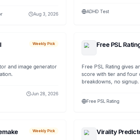
ADHD Test
or
Aug 3, 2026
I
Free PSL Ratin
Weekly Pick
tor and image generator
Free PSL Rating gives an
ation.
score with tier and four
breakdowns, no signup.
Jun 28, 2026
Free PSL Rating
remake
Virality Predict
Weekly Pick