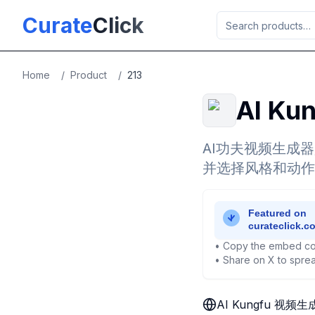
Skip to main content
Curate
Click
Home
/
Product
/
213
AI K
AI功夫视频生成
并选择风格和动作
• Copy the embed co
• Share on X to sprea
AI Kungfu 视频