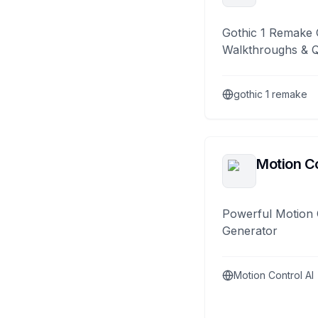
Gothic 1 Remake 
Walkthroughs & 
gothic 1 remake
Motion Co
Powerful Motion 
Generator
Motion Control AI