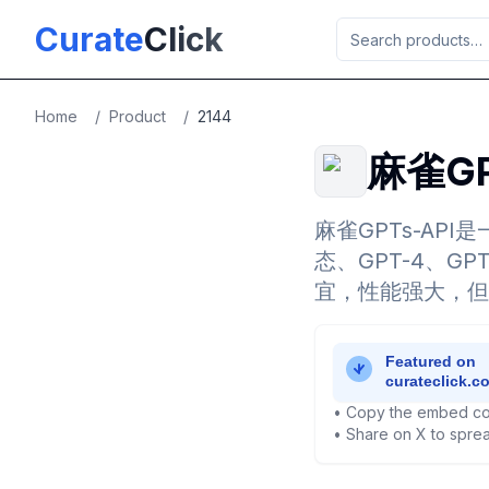
Skip to main content
Curate
Click
Home
/
Product
/
2144
麻雀GP
麻雀GPTs-API
态、GPT-4、G
宜，性能强大，但
• Copy the embed co
• Share on X to sprea