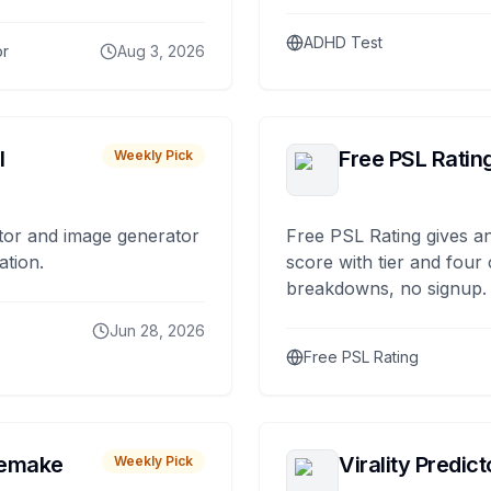
ADHD Test
or
Aug 3, 2026
I
Free PSL Ratin
Weekly Pick
tor and image generator
Free PSL Rating gives an
ation.
score with tier and four
breakdowns, no signup.
Jun 28, 2026
Free PSL Rating
remake
Virality Predict
Weekly Pick