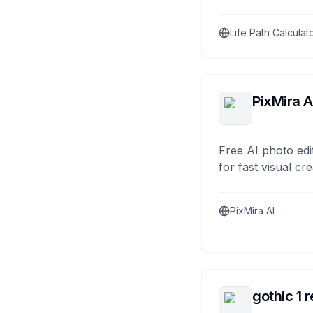
Life Path Calculat
PixMira A
Free AI photo edi
for fast visual cre
PixMira AI
gothic 1 