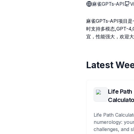
麻雀GPTs-API
V
麻雀GPTs-API项目
时支持多模态,GPT-4
宜，性能强大，欢迎大
Latest Wee
Life Path
Calculato
Life Path Calculat
numerology: your
challenges, and s