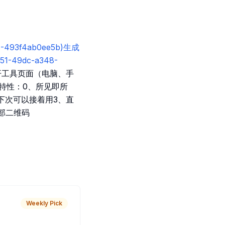
621-493f4ab0ee5b)生成
a51-49dc-a348-
开工具页面（电脑、手
特性：0、所见即所
下次可以接着用3、直
部二维码
Weekly Pick