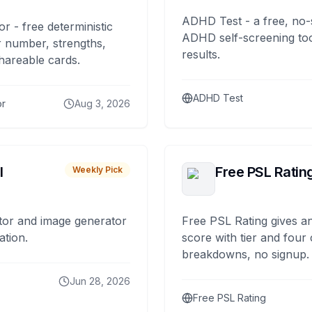
ADHD Test - a free, no-
or - free deterministic
ADHD self-screening tool
 number, strengths,
results.
hareable cards.
ADHD Test
or
Aug 3, 2026
I
Free PSL Ratin
Weekly Pick
tor and image generator
Free PSL Rating gives an
ation.
score with tier and four
breakdowns, no signup.
Jun 28, 2026
Free PSL Rating