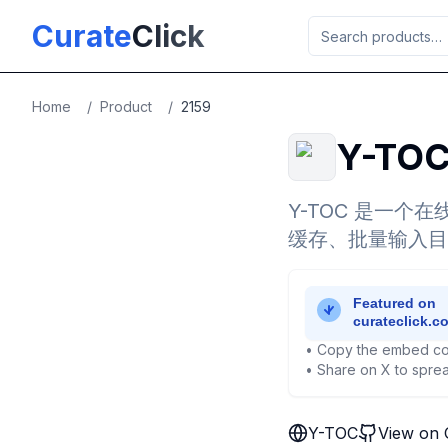
Skip to main content
Curate
Click
Home
/
Product
/
2159
Y-TO
Y-TOC 是一
缓存、批量输入目
• Copy the embed co
• Share on X to sprea
Y-TOC
View on 