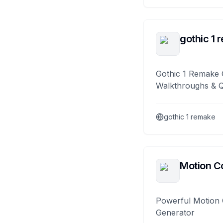
gothic 1 
Gothic 1 Remake 
Walkthroughs & 
gothic 1 remake
Motion Co
Powerful Motion 
Generator