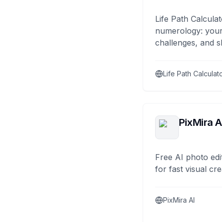
Life Path Calculat
numerology: your
challenges, and s
Life Path Calculat
PixMira A
Free AI photo edi
for fast visual cre
PixMira AI