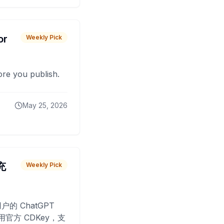
or
Weekly Pick
fore you publish.
May 25, 2026
 充
Weekly Pick
O
户的 ChatGPT
用官方 CDKey，支