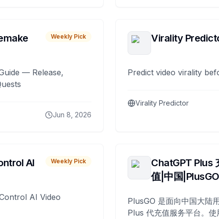
remake
Virality Predict
Weekly Pick
Guide — Release,
Predict video virality be
Quests
Virality Predictor
Jun 8, 2026
ntrol AI
ChatGPT Plus
Weekly Pick
值|中国|PlusG
Control AI Video
PlusGO 是面向中国大陆用
Plus 代充值服务平台。使