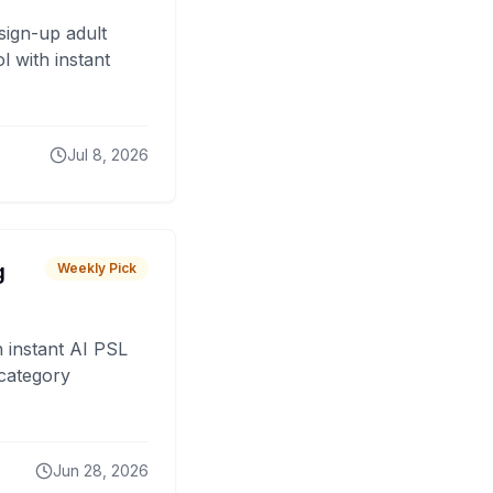
sign-up adult
 with instant
Jul 8, 2026
g
Weekly Pick
 instant AI PSL
 category
Jun 28, 2026