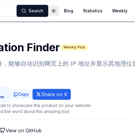
Search
Blog
Statistics
Weekly
Toggle theme
ation Finder
Weekly Pick
 插件，能够自动识别网页上的 IP 地址并显示其地理
Share on X
Copy
de to showcase this product on your website
d the word about this amazing tool
View on GitHub