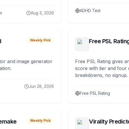
ADHD Test
or
Aug 3, 2026
I
Free PSL Ratin
Weekly Pick
tor and image generator
Free PSL Rating gives an
ation.
score with tier and four
breakdowns, no signup.
Jun 28, 2026
Free PSL Rating
remake
Virality Predict
Weekly Pick