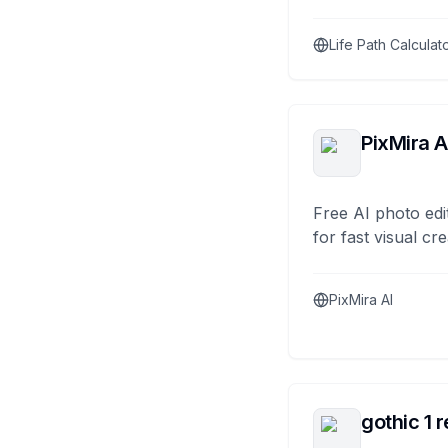
Life Path Calculat
PixMira A
Free AI photo edi
for fast visual cre
PixMira AI
gothic 1 