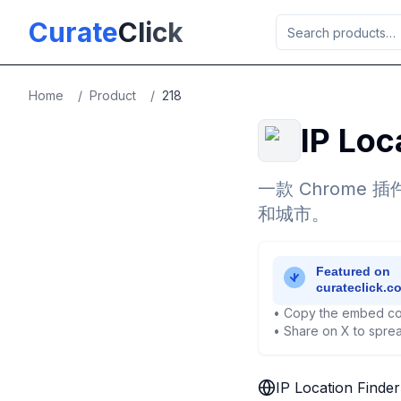
Skip to main content
Curate
Click
Home
/
Product
/
218
IP Loc
一款 Chrome
和城市。
• Copy the embed co
• Share on X to sprea
IP Location Finder