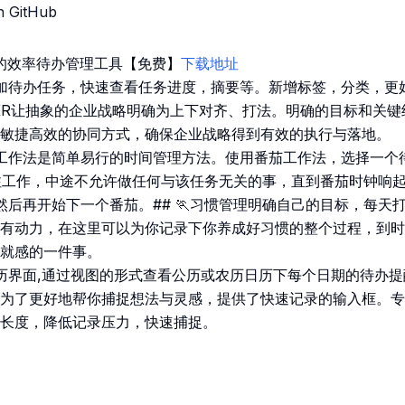
n GitHub
便的效率待办管理工具【免费】
下载地址
速添加待办任务，快速查看任务进度，摘要等。新增标签，分类，更
管理OKR让抽象的企业战略明确为上下对齐、打法。明确的目标和关
敏捷高效的协同方式，确保企业战略得到有效的执行与落地。
番茄工作法是简单易行的时间管理方法。使用番茄工作法，选择一
注工作，中途不允许做任何与该任务无关的事，直到番茄时钟响
然后再开始下一个番茄。## 🏃习惯管理明确自己的目标，每天
有动力，在这里可以为你记录下你养成好习惯的整个过程，到时
就感的一件事。
开日历界面,通过视图的形式查看公历或农历日历下每个日期的待办
速记录为了更好地帮你捕捉想法与灵感，提供了快速记录的输入框。
长度，降低记录压力，快速捕捉。