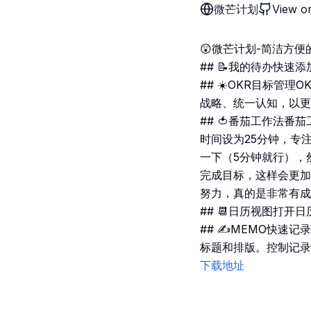
微芒计划
View o
😲微芒计划-简洁方
## 📝我的待办快
## ☀️OKR目标
战略、统一认知，以更
## 🍅番茄工作法
时间设为25分钟，专
一下（5分钟就行），
完成目标，这样会更加
努力，真的是非常有成
## 📆日历视图打
## ✍️MEMO快
标题和排版。控制记录
下载地址