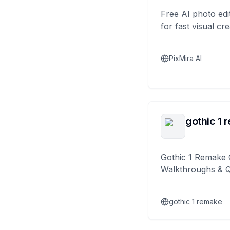
Free AI photo edi
for fast visual cre
PixMira AI
gothic 1 
Gothic 1 Remake 
Walkthroughs & 
gothic 1 remake