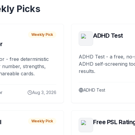
kly Picks
ADHD Test
Weekly Pick
r
ADHD Test - a free, no-
or - free deterministic
ADHD self-screening tool
 number, strengths,
results.
hareable cards.
ADHD Test
or
Aug 3, 2026
I
Free PSL Ratin
Weekly Pick