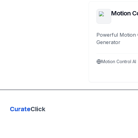
Motion Co
Powerful Motion 
Generator
Motion Control AI
Curate
Click