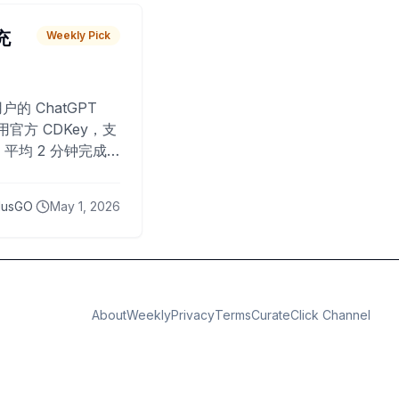
 充
Weekly Pick
O
户的 ChatGPT
用官方 CDKey，支
平均 2 分钟完成
已为超过 10,000
lusGO
May 1, 2026
About
Weekly
Privacy
Terms
CurateClick Channel