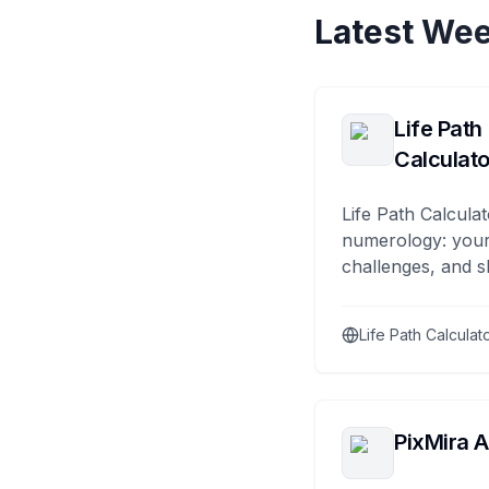
Latest Wee
Life Path
Calculato
Life Path Calculat
numerology: your
challenges, and s
Life Path Calculat
PixMira A