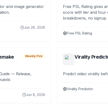
tor and image generator
Free PSL Rating gives an
ation.
score with tier and four
breakdowns, no signup.
Jun 28, 2026
Free PSL Rating
remake
Virality Predict
Weekly Pick
Guide — Release,
Predict video virality be
Quests
Virality Predictor
Jun 8, 2026