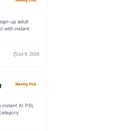
Weekly Pick
sign-up adult
 with instant
Jul 8, 2026
g
Weekly Pick
 instant AI PSL
 category