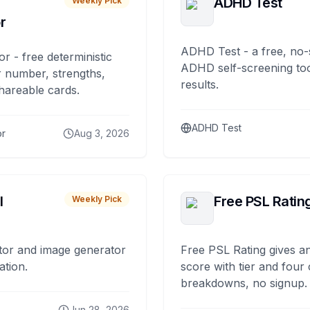
ADHD Test
Weekly Pick
r
ADHD Test - a free, no-
or - free deterministic
ADHD self-screening tool
 number, strengths,
results.
hareable cards.
ADHD Test
or
Aug 3, 2026
I
Free PSL Ratin
Weekly Pick
tor and image generator
Free PSL Rating gives an
ation.
score with tier and four
breakdowns, no signup.
Jun 28, 2026