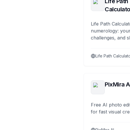
Life Path
Calculato
Life Path Calculat
numerology: your
challenges, and s
Life Path Calculat
PixMira A
Free AI photo edi
for fast visual cre
PixMira AI