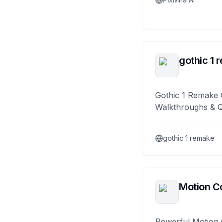
gothic 1 
Gothic 1 Remake 
Walkthroughs & 
gothic 1 remake
Motion Co
Powerful Motion 