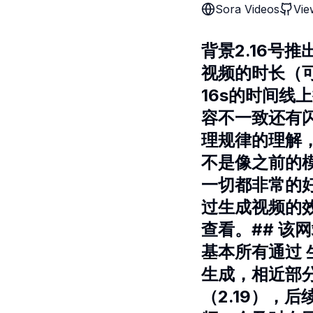
Sora Videos
Vie
背景2.16号
视频的时长（
16s的时间
容不一致还有
理规律的理解
不是像之前的
一切都非常的
过生成视频的
查看。## 该
基本所有通过
生成，相近部
（2.19），