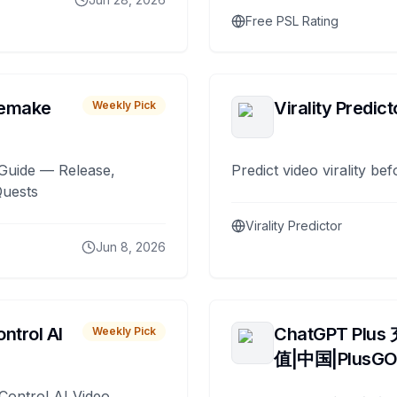
Free PSL Rating
remake
Virality Predict
Weekly Pick
Guide — Release,
Predict video virality be
Quests
Virality Predictor
Jun 8, 2026
ntrol AI
ChatGPT Plus
Weekly Pick
值|中国|PlusG
Control AI Video