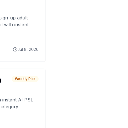
sign-up adult
 with instant
Jul 8, 2026
g
Weekly Pick
 instant AI PSL
 category