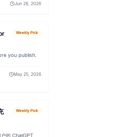
Jun 28, 2026
or
Weekly Pick
fore you publish.
May 25, 2026
 充
Weekly Pick
O
户的 ChatGPT