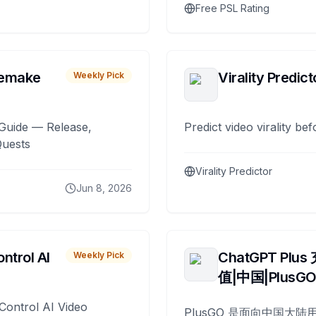
Free PSL Rating
remake
Virality Predict
Weekly Pick
Guide — Release,
Predict video virality be
Quests
Virality Predictor
Jun 8, 2026
ntrol AI
ChatGPT Plus
Weekly Pick
值|中国|PlusG
Control AI Video
PlusGO 是面向中国大陆用