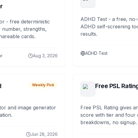
r
ADHD Test - a free, no-
or - free deterministic
ADHD self-screening tool
 number, strengths,
results.
hareable cards.
ADHD Test
or
Aug 3, 2026
I
Free PSL Ratin
Weekly Pick
tor and image generator
Free PSL Rating gives an
ation.
score with tier and four
breakdowns, no signup.
Jun 28, 2026