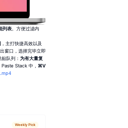
能列表
。方便过滤内
到
，主打快捷高效以及
出窗口，选择完毕立即
 粘贴队列：
为有大量复
e Stack 中，
⌘V
ck.mp4
Weekly Pick