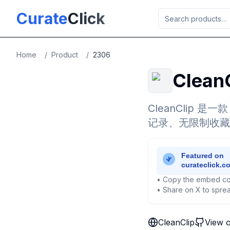
Skip to main content
Curate
Click
Home
/
Product
/
2306
Clean
CleanClip
记录、无限制收藏
• Copy the embed co
• Share on X to sprea
CleanClip
View 