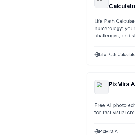
Calculato
Life Path Calculat
numerology: your
challenges, and s
Life Path Calculat
PixMira A
Free AI photo edi
for fast visual cre
PixMira AI