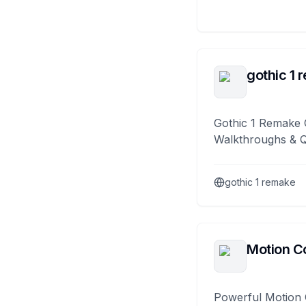
gothic 1 
Gothic 1 Remake 
Walkthroughs & 
gothic 1 remake
Motion Co
Powerful Motion 