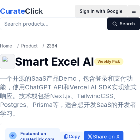
Skip to main content
Curate
Click
Sign in with Google
Op
Search
Home
/
Product
/
2384
Smart Excel AI
Weekly Pick
一个开源的SaaS产品Demo，包含登录和支付功
能，使用ChatGPT API和Vercel AI SDK实现流式
响应。技术栈包括Next.js、TailwindCSS、
Postgres、Prisma等，适合想开发SaaS的开发者
学习。
Share on X
Copy