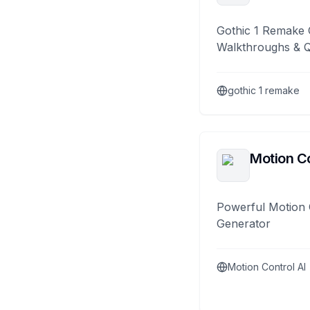
Gothic 1 Remake 
Walkthroughs & 
gothic 1 remake
Motion Co
Powerful Motion 
Generator
Motion Control AI