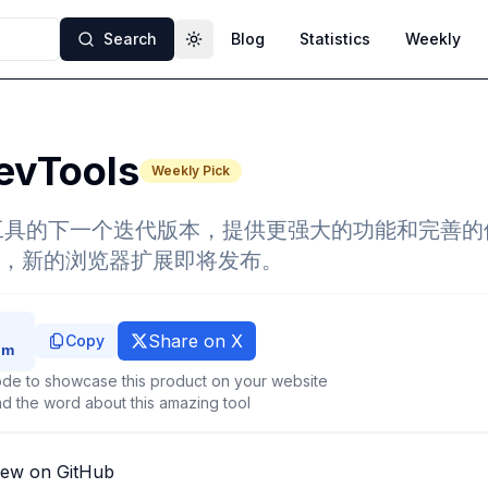
Search
Blog
Statistics
Weekly
Toggle theme
evTools
Weekly Pick
者工具的下一个迭代版本，提供更强大的功能和完善
，新的浏览器扩展即将发布。
Share on X
Copy
de to showcase this product on your website
d the word about this amazing tool
iew on GitHub