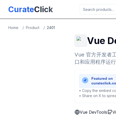
Skip to main content
Curate
Click
Home
/
Product
/
2401
Vue D
Vue 官方开发
口和应用程序运行
• Copy the embed co
• Share on X to sprea
Vue DevTools
V