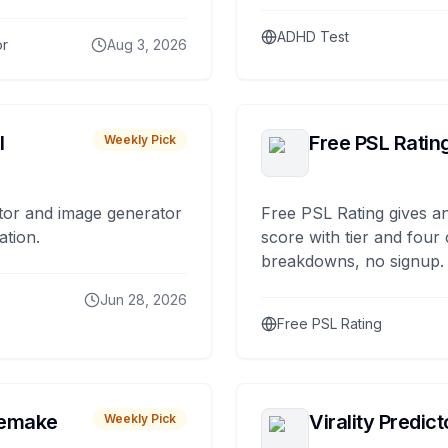
ADHD Test
or
Aug 3, 2026
I
Free PSL Ratin
Weekly Pick
tor and image generator
Free PSL Rating gives an
ation.
score with tier and four
breakdowns, no signup.
Jun 28, 2026
Free PSL Rating
remake
Virality Predict
Weekly Pick