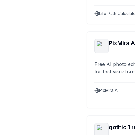
Life Path Calculat
PixMira A
Free AI photo edi
for fast visual cre
PixMira AI
gothic 1 