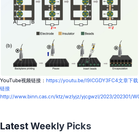
YouTube视频链接：
https://youtu.be/I9ICGDY3FC4文章下载
链接
http://www.binn.cas.cn/ktz/wzlyjz/yjcgwzl/2023/202301
Latest Weekly Picks