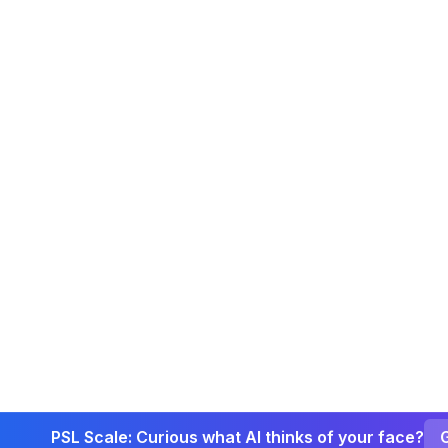
PSL Scale: Curious what AI thinks of your face?
G