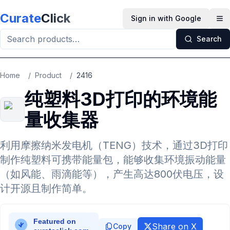
Skip to main content
Curate
Click
Sign in with Google
Op
Search
Home
/
Product
/
2416
纯塑料3D打印的环境能
量收集器
利用摩擦纳米发电机（TENG）技术，通过3D打印
制作纯塑料可携带能量包，能够收集环境振动能量
（如风能、雨滴能等），产生高达800伏电压，设
计开源且制作简单。
Share on X
Copy