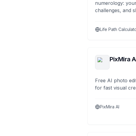
numerology: your
challenges, and s
Life Path Calculat
PixMira A
Free AI photo edi
for fast visual cre
PixMira AI