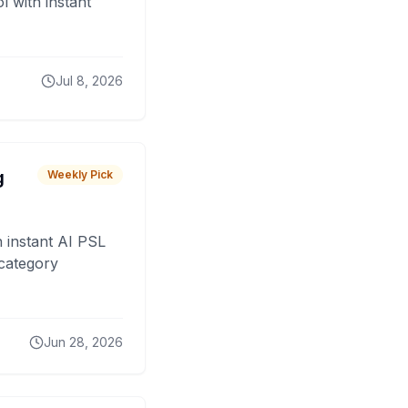
 with instant
Jul 8, 2026
g
Weekly Pick
 instant AI PSL
 category
Jun 28, 2026