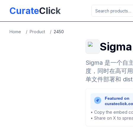
Skip to main content
Curate
Click
Home
/
Product
/
2450
Sigma
Sigma 是一个自
度，同时在高可用
单文件部署和 dist
• Copy the embed co
• Share on X to sprea