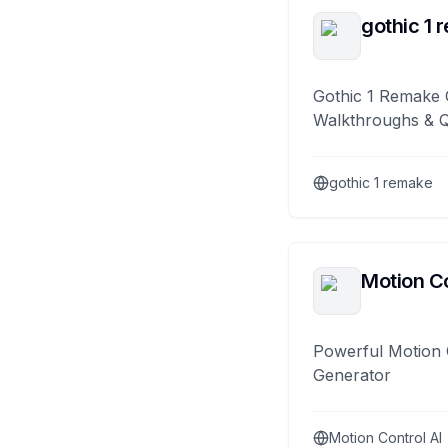
gothic 1 
Gothic 1 Remake 
Walkthroughs & 
gothic 1 remake
Motion Co
Powerful Motion 
Generator
Motion Control AI