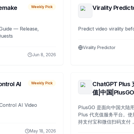
remake
Virality Predict
Weekly Pick
Guide — Release,
Predict video virality be
Quests
Virality Predictor
Jun 8, 2026
ntrol AI
ChatGPT Plus
Weekly Pick
值|中国|PlusG
Control AI Video
PlusGO 是面向中国大陆用
Plus 代充值服务平台。使
持支付宝和微信扫码支付，
Plus 开通，自 2025 年起
May 18, 2026