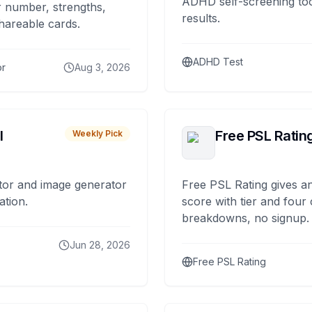
ADHD self-screening tool
 number, strengths,
results.
hareable cards.
ADHD Test
or
Aug 3, 2026
I
Free PSL Ratin
Weekly Pick
tor and image generator
Free PSL Rating gives an
ation.
score with tier and four
breakdowns, no signup.
Jun 28, 2026
Free PSL Rating