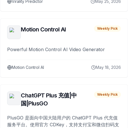
Virality Predictor
May 25, 2026
Motion Control AI
Weekly Pick
Powerful Motion Control AI Video Generator
Motion Control AI
May 18, 2026
ChatGPT Plus 充值|中
Weekly Pick
国|PlusGO
PlusGO 是面向中国大陆用户的 ChatGPT Plus 代充值
服务平台。使用官方 CDKey，支持支付宝和微信扫码支