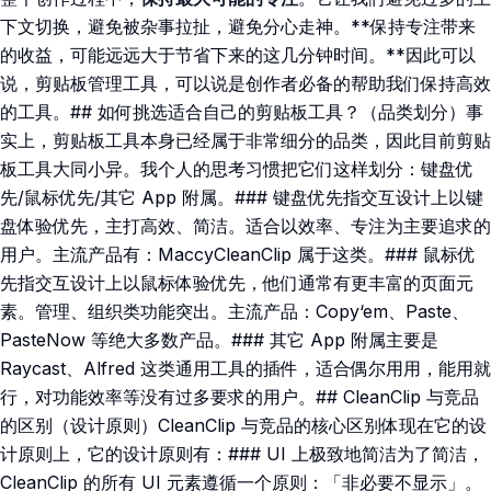
下文切换，避免被杂事拉扯，避免分心走神。**保持专注带来
的收益，可能远远大于节省下来的这几分钟时间。**因此可以
说，剪贴板管理工具，可以说是创作者必备的帮助我们保持高效
的工具。## 如何挑选适合自己的剪贴板工具？（品类划分）事
实上，剪贴板工具本身已经属于非常细分的品类，因此目前剪贴
板工具大同小异。我个人的思考习惯把它们这样划分：键盘优
先/鼠标优先/其它 App 附属。### 键盘优先指交互设计上以键
盘体验优先，主打高效、简洁。适合以效率、专注为主要追求的
用户。主流产品有：MaccyCleanClip 属于这类。### 鼠标优
先指交互设计上以鼠标体验优先，他们通常有更丰富的页面元
素。管理、组织类功能突出。主流产品：Copy‘em、Paste、
PasteNow 等绝大多数产品。### 其它 App 附属主要是
Raycast、Alfred 这类通用工具的插件，适合偶尔用用，能用就
行，对功能效率等没有过多要求的用户。## CleanClip 与竞品
的区别（设计原则）CleanClip 与竞品的核心区别体现在它的设
计原则上，它的设计原则有：### UI 上极致地简洁为了简洁，
CleanClip 的所有 UI 元素遵循一个原则：「非必要不显示」。