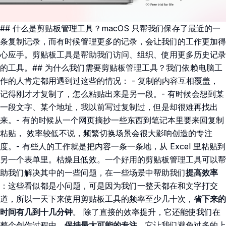
## 什么是剪贴板管理工具？macOS 只帮我们保存了最近的一
条复制记录，而有时候管理更多的记录，会让我们的工作更加得
心应手。剪贴板工具是帮助我们访问、组织、使用更多历史记录
的工具。## 为什么我们需要剪贴板管理工具？我们依赖电脑工
作的人肯定都用遇到过这些的情况： - 复制的内容互相覆盖，
记得刚才才复制了，怎么粘贴出来是另一段。- 有时候会想到某
一段文字、某个地址，我以前写过复制过，但是却很难再找出
来。- 有的时候从一个网页摘抄一些东西到笔记本里要来回复制
粘贴， 效率较低不说，频繁切换场景会很大影响创造的专注
度。- 有些人的工作就是把内容一条一条地，从 Excel 里粘贴到
另一个表单里。枯燥且低效。一个好用的剪贴板管理工具可以帮
助我们解决其中的一些问题，在一些场景中帮助我们
提高效率
：这些看似都是小问题，可是因为我们一整天都在和文字打交
道，所以一天下来使用剪贴板工具的频率至少几十次，
省下来的
时间有几到十几分钟
。 除了直接的效率提升，它还能使我们在
整个创作过程中，
保持最大可能的专注
。它让我们避免过多的上