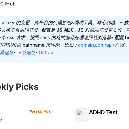
 GitHub
owser proxy 的意思，跨平台的代理抓包&调试工具。核心功能：-
独
多人跨平台协同开发-
配置是 JS 格式
，JS 对前端开发更友好，可
 css 请求，按照 sass 的格式编译处理返回给浏览器-
配置 h
可以根据 pathname 来匹配，比如：
domain.com/api/v1
ip1
具地址
-
下载地址
-
Github
kly Picks
ADHD Test
Weekly Pick
r