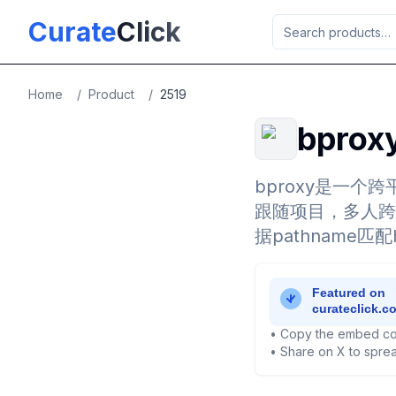
Skip to main content
Curate
Click
Home
/
Product
/
2519
bprox
bproxy是一
跟随项目，多人跨
据pathname匹配
• Copy the embed co
• Share on X to sprea