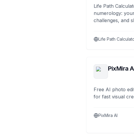
Life Path Calculat
numerology: your
challenges, and s
Life Path Calculat
PixMira A
Free AI photo edi
for fast visual cre
PixMira AI