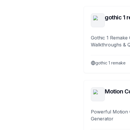
gothic 1 
Gothic 1 Remake 
Walkthroughs & 
gothic 1 remake
Motion Co
Powerful Motion 
Generator