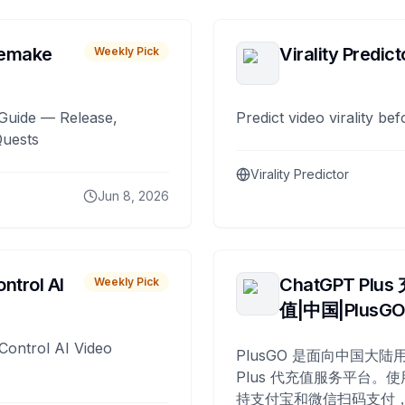
remake
Virality Predict
Weekly Pick
Guide — Release,
Predict video virality be
Quests
Virality Predictor
Jun 8, 2026
ntrol AI
ChatGPT Plus
Weekly Pick
值|中国|PlusG
Control AI Video
PlusGO 是面向中国大陆用
Plus 代充值服务平台。使
持支付宝和微信扫码支付，