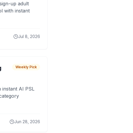
sign-up adult
 with instant
Jul 8, 2026
g
Weekly Pick
 instant AI PSL
 category
Jun 28, 2026