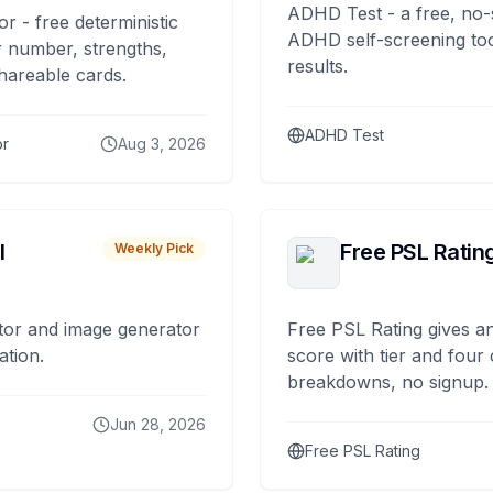
ADHD Test - a free, no-
or - free deterministic
ADHD self-screening tool
 number, strengths,
results.
hareable cards.
ADHD Test
or
Aug 3, 2026
I
Free PSL Ratin
Weekly Pick
tor and image generator
Free PSL Rating gives an
ation.
score with tier and four
breakdowns, no signup.
Jun 28, 2026
Free PSL Rating