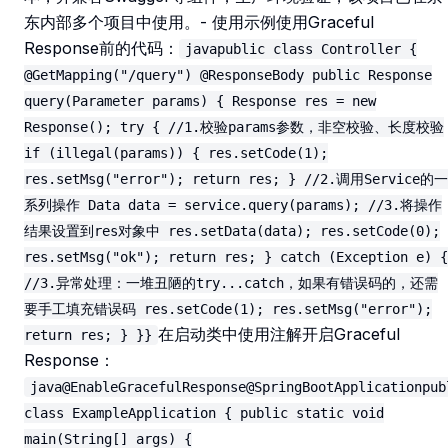
东内部多个项目中使用。- 使用示例使用Graceful
Response前的代码：
javapublic class Controller {
@GetMapping("/query") @ResponseBody public Response
query(Parameter params) { Response res = new
Response(); try { //1.校验params参数，非空校验、长度校验
if (illegal(params)) { res.setCode(1);
res.setMsg("error"); return res; } //2.调用Service的一
系列操作 Data data = service.query(params); //3.将操作
结果设置到res对象中 res.setData(data); res.setCode(0);
res.setMsg("ok"); return res; } catch (Exception e) {
//3.异常处理：一堆丑陋的try...catch，如果有错误码的，还需
要手工填充错误码 res.setCode(1); res.setMsg("error");
在启动类中使用注解开启Graceful
return res; } }}
Response：
java@EnableGracefulResponse@SpringBootApplicationpub
class ExampleApplication { public static void
main(String[] args) {