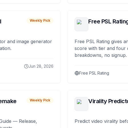
I
Free PSL Ratin
Weekly Pick
tor and image generator
Free PSL Rating gives an
ation.
score with tier and four
breakdowns, no signup.
Jun 28, 2026
Free PSL Rating
remake
Virality Predict
Weekly Pick
Guide — Release,
Predict video virality be