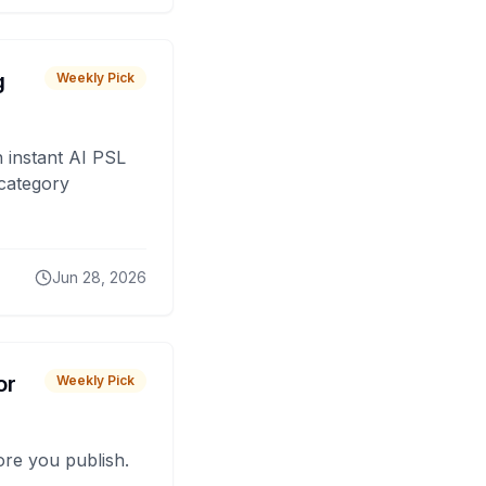
g
Weekly Pick
 instant AI PSL
 category
Jun 28, 2026
or
Weekly Pick
fore you publish.