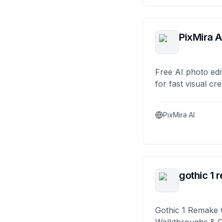
PixMira A
Free AI photo edi
for fast visual cre
PixMira AI
gothic 1 
Gothic 1 Remake 