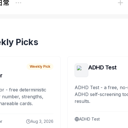
kly Picks
ADHD Test
Weekly Pick
r
ADHD Test - a free, no-
or - free deterministic
ADHD self-screening tool
 number, strengths,
results.
hareable cards.
ADHD Test
or
Aug 3, 2026