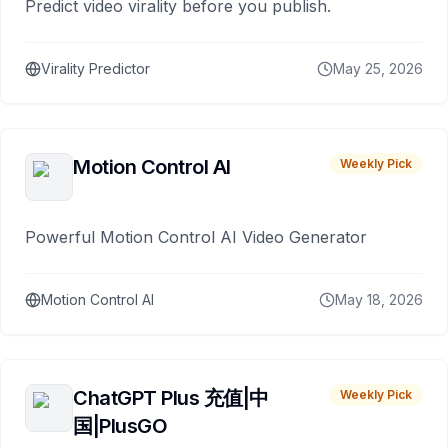
Predict video virality before you publish.
Virality Predictor
May 25, 2026
Motion Control AI
Weekly Pick
Powerful Motion Control AI Video Generator
Motion Control AI
May 18, 2026
ChatGPT Plus 充值|中
Weekly Pick
国|PlusGO