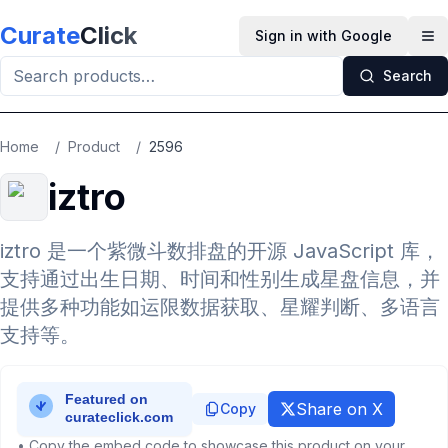
Skip to main content
Curate
Click
Sign in with Google
Op
Search
Home
/
Product
/
2596
iztro
iztro 是一个紫微斗数排盘的开源 JavaScript 库，
支持通过出生日期、时间和性别生成星盘信息，并
提供多种功能如运限数据获取、星耀判断、多语言
支持等。
Share on X
Copy
• Copy the embed code to showcase this product on your