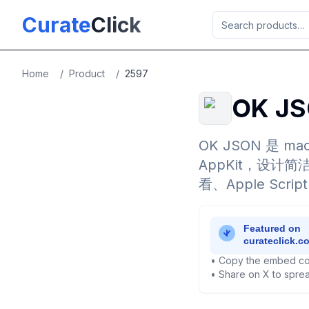
Skip to main content
Curate
Click
Home
/
Product
/
2597
OK J
OK JSON 是 
AppKit，设计
看、Apple Scr
• Copy the embed co
• Share on X to sprea