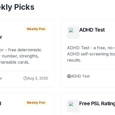
kly Picks
ADHD Test
Weekly Pick
r
ADHD Test - a free, no-
or - free deterministic
ADHD self-screening tool
 number, strengths,
results.
hareable cards.
ADHD Test
or
Aug 3, 2026
I
Free PSL Ratin
Weekly Pick