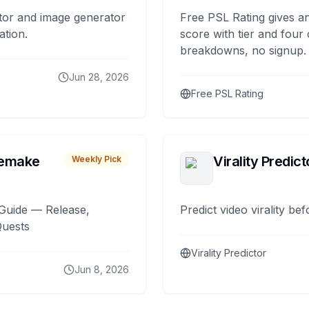
tor and image generator
Free PSL Rating gives an
ation.
score with tier and four
breakdowns, no signup.
Jun 28, 2026
Free PSL Rating
remake
Virality Predict
Weekly Pick
Guide — Release,
Predict video virality be
Quests
Virality Predictor
Jun 8, 2026