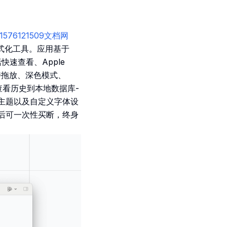
/id1576121509文档网
 格式化工具。应用基于
括快速查看、Apple
支持拖放、深色模式、
查看历史到本地数据库-
种高亮主题以及自定义字体设
，过后可一次性买断，终身