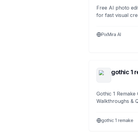
Free AI photo edi
for fast visual cre
PixMira AI
gothic 1 
Gothic 1 Remake 
Walkthroughs & 
gothic 1 remake