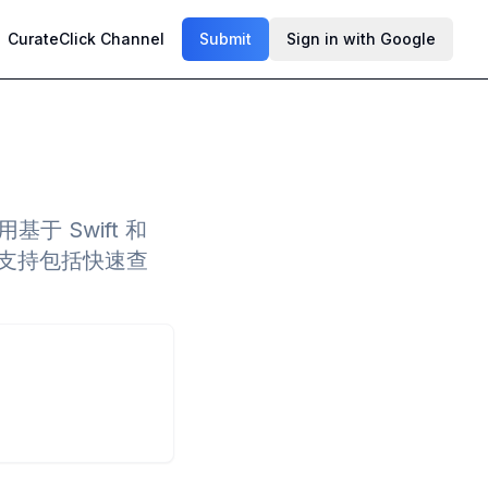
CurateClick Channel
Submit
Sign in with Google
基于 Swift 和
，支持包括快速查