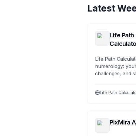
Latest Wee
Life Path
Calculato
Life Path Calculat
numerology: your
challenges, and s
Life Path Calculat
PixMira A