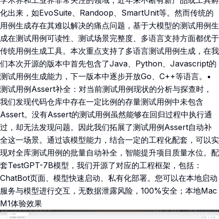
学术界和工业界非常关注的领域，近年来不断有新产品或工具孵
化出来，如EvoSuite、Randoop、SmartUnit等。然而传统的
用例生成存在其难以解决的痛点问题，基于大模型的测试用例生
成在测试用例可读性、测试场景完整度、多语言支持方面都优于
传统用例生成工具。本次重点支持了多语言测试用例生成，在我
们本次开源的版本中首先包含了Java、Python、Javascript的
测试用例生成能力，下一版本中逐步开放Go、C++等语言。•
测试用例Assert补全：对当前测试用例现状的分析与探查时，
我们发现代码仓库中存在一定比例的存量测试用例中未包含
Assert。没有Assert的测试用例虽然能够在回归过程中执行通
过，却无法发现问题。因此我们拓展了测试用例Assert自动补
全这一场景。通过该模型能力，结合一定的工程化配套，可以实
现对全库测试用例的批量自动补全，智能提升项目质量水位。配
套TestGPT-7B模型，我们开源了对应的工程框架，包括：
ChatBot页面、模型快速启动、私有化部署。您可以在本地启动
服务与模型进行交互，无数据泄露风险，100%安全；本地Mac
M1体验效果