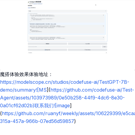
魔搭体验效果体验地址：
https://modelscope.cn/studios/codefuse-ai/TestGPT-7B-
demo/summary![MS
](
https://github.com/codefuse-ai/Test-
Agent/assets/103973989/0e50b258-44f9-4dc6-8e30-
0a01cf62d02b)联系我们![image
]
(
https://github.com/ruanyf/weekly/assets/106229399/e5c
315a-457a-966b-07ed56d59857
)